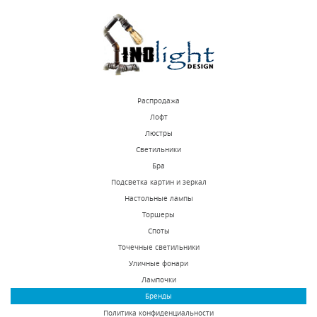
КУПИТЬ
КУПИТЬ
Распродажа
Лофт
Люстры
Светильники
Настольная лампа
Настольная лампа
Бра
Inodesign Delano
Inodesign Zoey White
Подсветка картин и зеркал
Wood Black 44.5235
44.6537
Настольные лампы
Под заказ
Есть в наличии
Торшеры
54200 р.
32750 р.
Споты
Точечные светильники
Уличные фонари
КУПИТЬ
КУПИТЬ
Лампочки
Бренды
Политика конфиденциальности