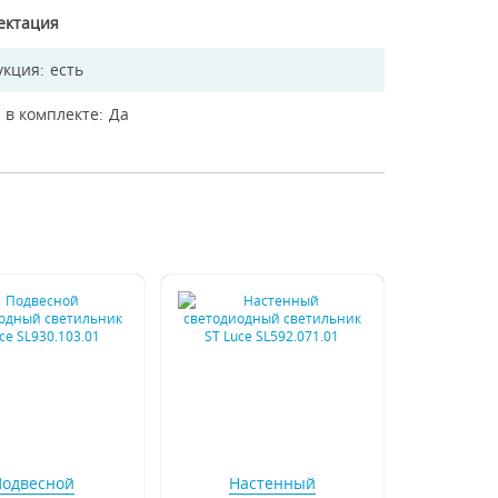
ектация
укция
есть
 в комплекте
Да
Подвесной
Настенный