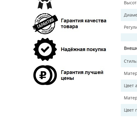
Высот
Диаме
Регул
Внешн
Стиль
Матер
Цвет 
Матер
Цвет 