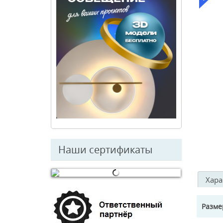
Наши сертификаты
Хара
© Free
Joomla! 3 Modules
- by
VinaGecko.com
Разм