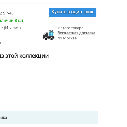
Купить в один клик
2 SP-48
аличии 8 шт.
re (Италия)
У этого товара
бесплатная доставка
по Москве
я
из этой коллекции
рика