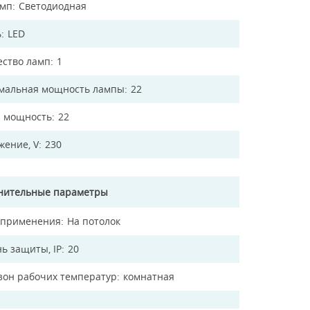
амп
Светодиодная
ь
LED
ество ламп
1
мальная мощность лампы
22
 мощность
22
жение, V
230
нительные параметры
 применения
На потолок
ь защиты, IP
20
зон рабочих температур
комнатная