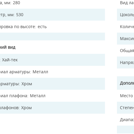
а, мм
280
Вид л
тр, мм
530
Цокол
ировка по высоте
есть
Колич
Макси
ий вид
Общая
Хай-тек
Напря
иал арматуры
Металл
Допол
арматуры
Хром
иал плафона
Металл
Место
плафонов
Хром
Степен
Диапа