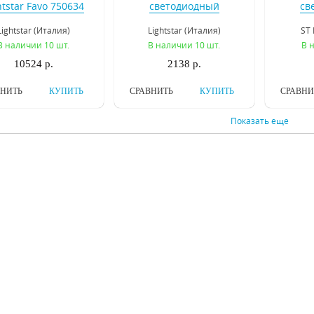
htstar Favo 750634
светодиодный
св
светильник Lightstar
свети
Lightstar (Италия)
Lightstar (Италия)
ST 
Fiume 810518
S
В наличии 10 шт.
В наличии 10 шт.
В 
10524 р.
2138 р.
ВНИТЬ
КУПИТЬ
СРАВНИТЬ
КУПИТЬ
СРАВНИ
Показать еще
Настенный
Подвесной
светодиодный
светодиодный
св
ильник Odeon Light
светильник Inodesign
светил
eon Light (Италия)
Inodesign (Россия)
Ino
olario 3562/9WL
Dewy 40.1824
Sell
 наличии 133 шт.
Под заказ