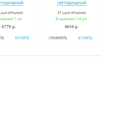
етодиодный
светодиодный
льник ST Luce
светильник ST Luce
Luce (Италия)
ST Luce (Италия)
L930.103.01
SL592.071.01
наличии 7 шт.
В наличии 118 шт.
6770 р.
4010 р.
ТЬ
КУПИТЬ
СРАВНИТЬ
КУПИТЬ
Подвесной
Подвесной
етодиодный
светодиодный
ьник Inodesign
светильник Favourite
design (Россия)
Favourite (Германия)
e Black 32.741
Pendenti 2006-1P
Под заказ
В наличии 10 шт.