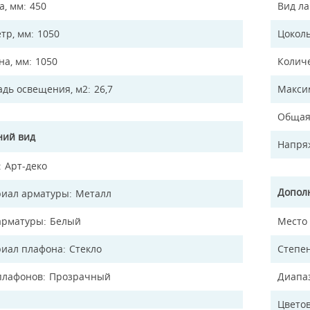
а, мм
450
Вид л
тр, мм
1050
Цокол
а, мм
1050
Колич
дь освещения, м2
26,7
Макси
Общая
ий вид
Напря
Арт-деко
Допол
иал арматуры
Металл
арматуры
Белый
Место
иал плафона
Стекло
Степен
плафонов
Прозрачный
Диапа
Цветов