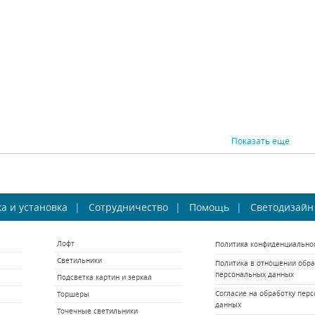
24560 р.
28520 р.
ВНИТЬ
КУПИТЬ
СРАВНИТЬ
КУПИТЬ
СРАВНИ
Показать еще
толочная люстра
Потолочная люстра
Пото
а и установка
umion Rotondum
Сотрудничество
Lumion Rotondum
Помощь
Светодизайн
Ino
3504/3C
3504/5C
Hera
Lumion (Италия)
Lumion (Италия)
Ino
Лофт
Политика конфиденциально
 наличии 136 шт.
В наличии 186 шт.
Светильники
Политика в отношении обра
4600 р.
7690 р.
персональных данных
Подсветка картин и зеркал
ВНИТЬ
КУПИТЬ
СРАВНИТЬ
КУПИТЬ
СРАВНИ
Согласие на обработку пер
Торшеры
данных
Точечные светильники