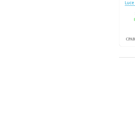
Luce
СРА
Пот