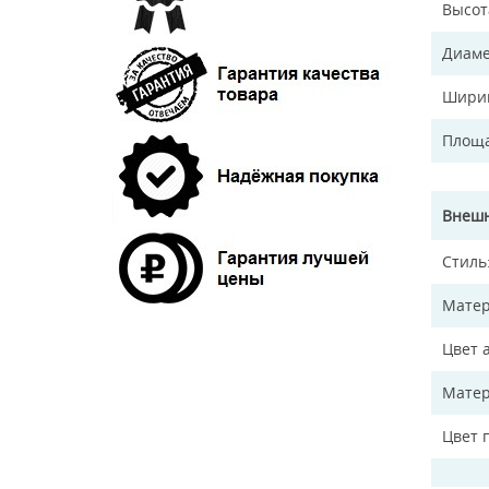
Высот
Диаме
Ширин
Площа
Внешн
Стиль
Матер
Цвет 
Матер
Цвет 