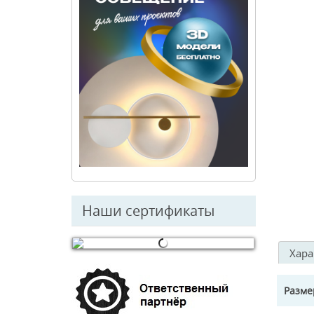
Наши сертификаты
Хара
© Free
Joomla! 3 Modules
- by
VinaGecko.com
Разм