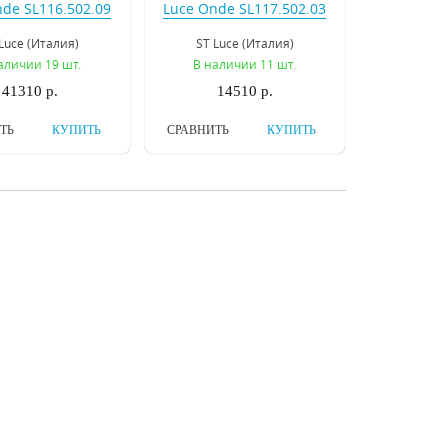
de SL116.502.09
Luce Onde SL117.502.03
Luce (Италия)
ST Luce (Италия)
аличии 19 шт.
В наличии 11 шт.
41310 р.
14510 р.
ТЬ
КУПИТЬ
СРАВНИТЬ
КУПИТЬ
чная люстра ST
Потолочная люстра ST
ini SL717.502.03
Luce Acini SL717.502.06
Luce (Италия)
ST Luce (Италия)
аличии 13 шт.
В наличии 24 шт.