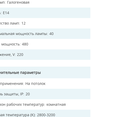
амп
Галогеновая
ь
E14
ество ламп
12
мальная мощность лампы
40
 мощность
480
жение, V
220
нительные параметры
 применения
На потолок
ь защиты, IP
20
зон рабочих температур
комнатная
ая температура (K)
2800-3200