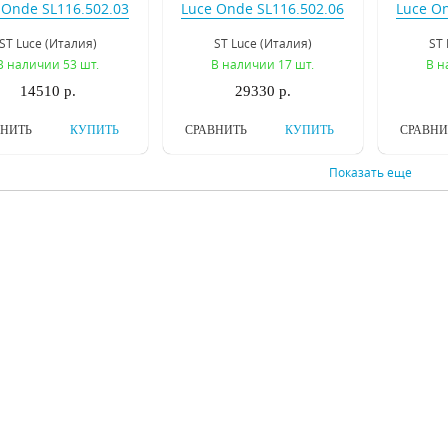
 Onde SL116.502.03
Luce Onde SL116.502.06
Luce On
ST Luce (Италия)
ST Luce (Италия)
ST 
В наличии 53 шт.
В наличии 17 шт.
В н
14510 р.
29330 р.
ВНИТЬ
КУПИТЬ
СРАВНИТЬ
КУПИТЬ
СРАВНИ
Показать еще
олочная люстра ST
Потолочная люстра ST
Потоло
Luce Foresta
Luce Foresta
Luce Ac
SL483.092.07
SL483.502.07
ST Luce (Италия)
ST Luce (Италия)
ST 
В наличии 1 шт.
В наличии 45 шт.
В н