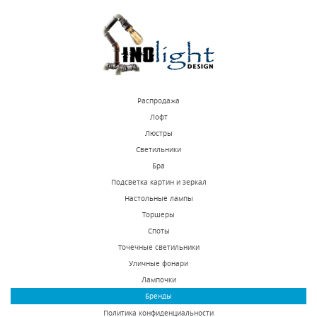
КУПИТЬ
КУПИТЬ
Распродажа
Лофт
Люстры
Светильники
Потолочный
Потолочный
Бра
светильник Odeon
светильник Odeon
Подсветка картин и зеркал
Light Presto 2405/1A
Light Presto 2405/1C
Настольные лампы
В наличии 216 шт.
В наличии 191 шт.
Торшеры
5770 р.
4410 р.
Споты
Точечные светильники
Уличные фонари
КУПИТЬ
КУПИТЬ
Лампочки
Бренды
Политика конфиденциальности