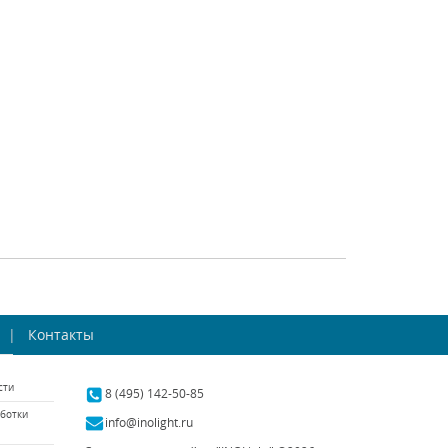
htstar (Италия)
Lightstar (Италия)
наличии 9 шт.
В наличии 10 шт.
8019 р.
14348 р.
ТЬ
КУПИТЬ
СРАВНИТЬ
КУПИТЬ
ST Luce Varieta
Спот Favourite Industria
L234.421.01
Контакты
1898-1W
Luce (Италия)
Favourite (Германия)
сти
аличии 37 шт.
В наличии 10 шт.
8 (495) 142-50-85
ботки
7020 р.
8100 р.
info@inolight.ru