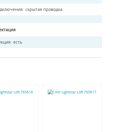
одключения
скрытая проводка
ектация
укция
есть