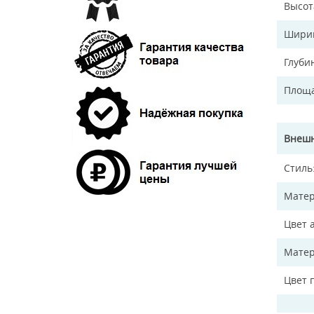
Высот
Ширин
Глуби
Площа
Внешн
Стиль
Матер
Цвет 
Матер
Цвет 