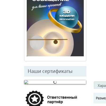
Наши сертификаты
Хара
© Free
Joomla! 3 Modules
- by
VinaGecko.com
Разм