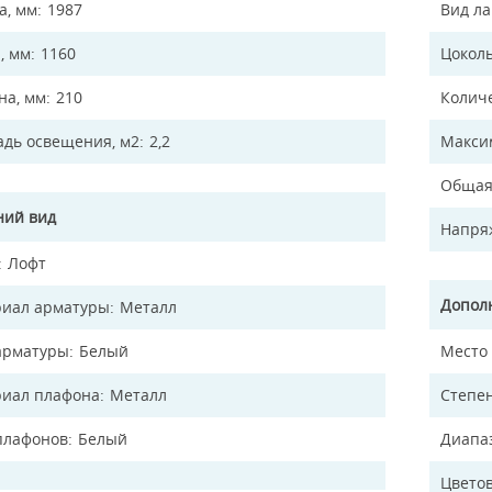
а, мм
1987
Вид л
, мм
1160
Цокол
а, мм
210
Колич
дь освещения, м2
2,2
Макси
Общая
ий вид
Напря
Лофт
Допол
иал арматуры
Металл
арматуры
Белый
Место
иал плафона
Металл
Степен
плафонов
Белый
Диапа
Цветов