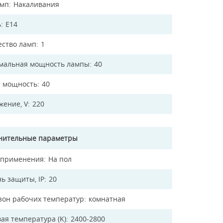
амп
Накаливания
ь
E14
ество ламп
1
мальная мощность лампы
40
 мощность
40
жение, V
220
нительные параметры
 применения
На пол
ь защиты, IP
20
зон рабочих температур
комнатная
ая температура (K)
2400-2800