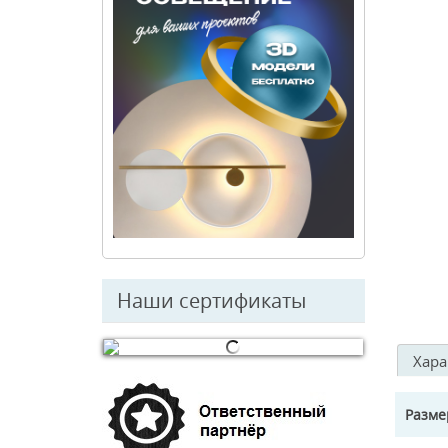
Наши сертификаты
Хара
© Free
Joomla! 3 Modules
- by
VinaGecko.com
Разм