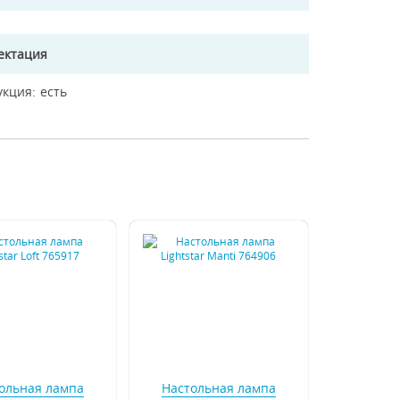
ектация
укция
есть
ольная лампа
Настольная лампа