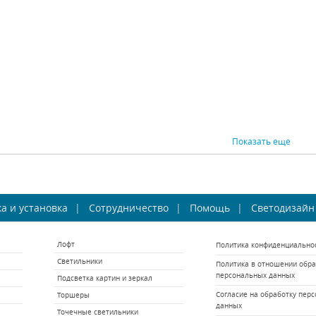
10692 р.
24944 р.
ВНИТЬ
КУПИТЬ
СРАВНИТЬ
КУПИТЬ
СРАВНИ
Показать еще
оршер Inodesign
Торшер ST Luce
Торш
а и установка
ng Floor Lamp 41077
Сотрудничество
Bastoncino SL429.405.03
Помощь
Светодизайн
Sconce 
Inodesign (Россия)
ST Luce (Италия)
Ino
Лофт
Политика конфиденциально
Под заказ
В наличии 2 шт.
Светильники
Политика в отношении обра
44563 р.
23980 р.
персональных данных
Подсветка картин и зеркал
ВНИТЬ
КУПИТЬ
СРАВНИТЬ
КУПИТЬ
СРАВНИ
Согласие на обработку пер
Торшеры
данных
Точечные светильники