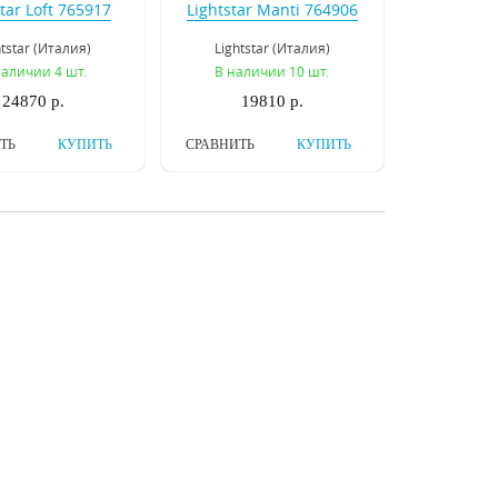
tar Loft 765917
Lightstar Manti 764906
htstar (Италия)
Lightstar (Италия)
наличии 4 шт.
В наличии 10 шт.
24870 р.
19810 р.
ТЬ
КУПИТЬ
СРАВНИТЬ
КУПИТЬ
ольная лампа
Торшер Inodesign
ign Bubble Stik
Bubble Stik Gold 41057
old 43240
design (Россия)
Inodesign (Россия)
Под заказ
Под заказ