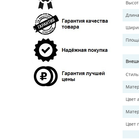
Высот
Длина
Ширин
Площа
Внешн
Стиль
Матер
Цвет 
Матер
Цвет 