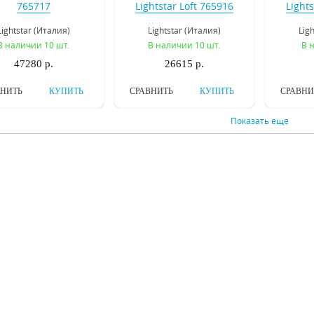
765717
Lightstar Loft 765916
Lights
Lightstar (Италия)
Lightstar (Италия)
Lig
В наличии 10 шт.
В наличии 10 шт.
В 
47280 р.
26615 р.
ВНИТЬ
КУПИТЬ
СРАВНИТЬ
КУПИТЬ
СРАВНИ
Показать еще
стольная лампа
Настольная лампа
Наст
htstar Loft 765924
Lightstar Loft 765927
Inodes
G
Lightstar (Италия)
Lightstar (Италия)
Ino
В наличии 9 шт.
В наличии 10 шт.