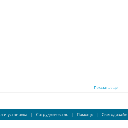
стольная лампа
Настольная лампа
Наст
tstar Manti 764906
Lightstar Loft 765924
Lights
Lightstar (Италия)
Lightstar (Италия)
Lig
В наличии 10 шт.
В наличии 9 шт.
В н
19810 р.
10692 р.
ВНИТЬ
КУПИТЬ
СРАВНИТЬ
КУПИТЬ
СРАВНИ
Показать еще
оршер Inodesign
Торшер ST Luce
Торш
а и установка
ng Floor Lamp 41077
Сотрудничество
Bastoncino SL429.405.03
Помощь
Светодизайн
Sconce 
Inodesign (Россия)
ST Luce (Италия)
Ino