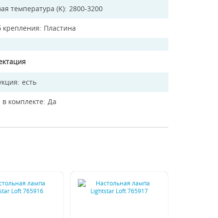
ая температура (K)
2800-3200
б крепления
Пластина
ектация
укция
есть
 в комплекте
Да