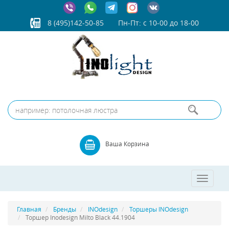
8 (495)142-50-85
Пн-Пт: с 10-00 до 18-00
Ваша Корзина
Toggle
navigatio
Главная
Бренды
INOdesign
Торшеры INOdesign
Торшер Inodesign Milto Black 44.1904