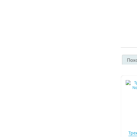
Пох
Тре