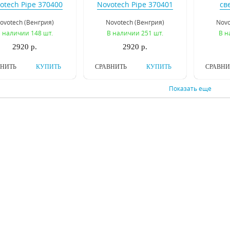
otech Pipe 370400
Novotech Pipe 370401
св
свети
ovotech (Венгрия)
Novotech (Венгрия)
Novo
A
 наличии 148 шт.
В наличии 251 шт.
В н
2920 р.
2920 р.
ВНИТЬ
КУПИТЬ
СРАВНИТЬ
КУПИТЬ
СРАВНИ
Показать еще
ковый светильник
Трековый светильник
Треко
otech Pipe 370405
Novotech Pipe 370412
Novote
ovotech (Венгрия)
Novotech (Венгрия)
Novo
 наличии 747 шт.
В наличии 6228 шт.
В на