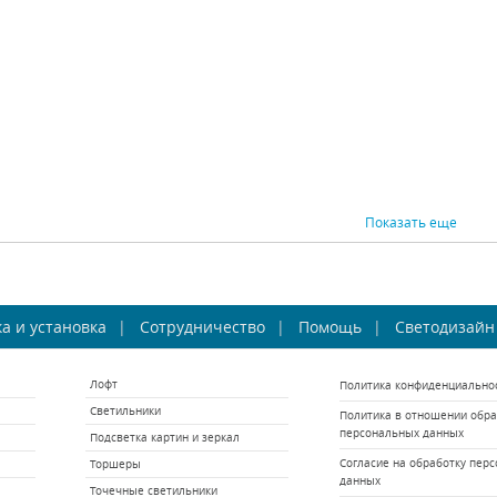
2250 р.
1030 р.
ВНИТЬ
КУПИТЬ
СРАВНИТЬ
КУПИТЬ
СРАВНИ
Показать еще
ковый светильник
Трековый светильник
Треко
а и установка
otech Pipe 370415
Сотрудничество
Novotech Pipe 370427
Помощь
Светодизайн
Novote
ovotech (Венгрия)
Novotech (Венгрия)
Novo
Лофт
Политика конфиденциально
 наличии 3337 шт.
В наличии 3294 шт.
В на
Светильники
Политика в отношении обра
1730 р.
990 р.
персональных данных
Подсветка картин и зеркал
ВНИТЬ
КУПИТЬ
СРАВНИТЬ
КУПИТЬ
СРАВНИ
Согласие на обработку пер
Торшеры
данных
Точечные светильники