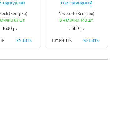
етодиодный
светодиодный
льник Novotech
светильник Novotech
tech (Венгрия)
Novotech (Венгрия)
rum 357692
Arum 357693
аличии 63 шт.
В наличии 143 шт.
3600 р.
3600 р.
ТЬ
КУПИТЬ
СРАВНИТЬ
КУПИТЬ
вый светильник
Трековый светильник
ch Pipe 370413
Novotech Pipe 370414
tech (Венгрия)
Novotech (Венгрия)
личии 4214 шт.
В наличии 4365 шт.