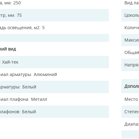
а, мм
250
Вид л
тр, мм
75
Цокол
дь освещения, м2
5
Колич
Макси
ий вид
Общая
Хай-тек
Напря
иал арматуры
Алюминий
Допол
арматуры
Белый
иал плафона
Металл
Место
плафонов
Белый
Степен
Диапа