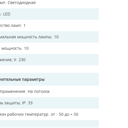
амп
Светодиодная
ь
LED
ество ламп
1
мальная мощность лампы
10
 мощность
10
жение, V
230
нительные параметры
 применения
На потолок
ь защиты, IP
33
зон рабочих температур
от - 50 до + 50