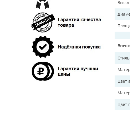
Высот
Диаме
Площа
Внешн
Стиль
Матер
Цвет 
Матер
Цвет 