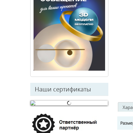
Наши сертификаты
Хара
© Free
Joomla! 3 Modules
- by
VinaGecko.com
Разм