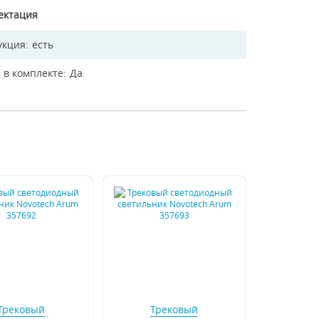
ектация
укция
есть
 в комплекте
Да
Трековый
Трековый