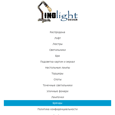
КУПИТЬ
КУПИТЬ
Распродажа
Лофт
Люстры
Светильники
Трековый
Трековый светильник
Бра
светодиодный
Novotech Pipe 370427
Подсветка картин и зеркал
светильник Novotech
Настольные лампы
В наличии 1 шт.
В наличии 3294 шт.
Union 357541
Торшеры
15840 р.
990 р.
Споты
Точечные светильники
Уличные фонари
КУПИТЬ
КУПИТЬ
Лампочки
Бренды
Политика конфиденциальности