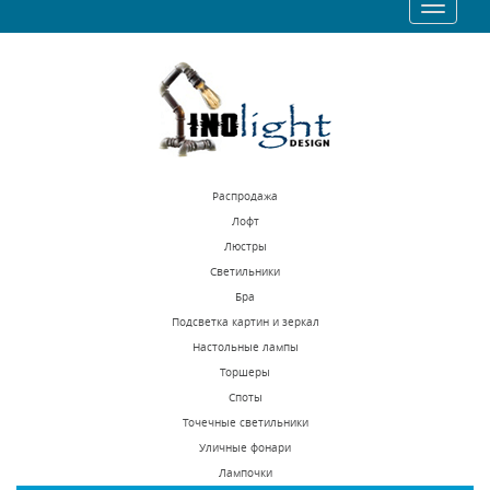
Toggle
1292 р.
1292 р.
navigatio
КУПИТЬ
КУПИТЬ
Распродажа
Лофт
Люстры
Светильники
Встраиваемый
Встраиваемый
Бра
светодиодный
светодиодный
Подсветка картин и зеркал
светильник Novotech
светильник Novotech
Настольные лампы
В наличии 374 шт.
В наличии 26 шт.
Arum 357687
Arum 357688
Торшеры
2650 р.
2650 р.
Споты
Точечные светильники
Уличные фонари
КУПИТЬ
КУПИТЬ
Лампочки