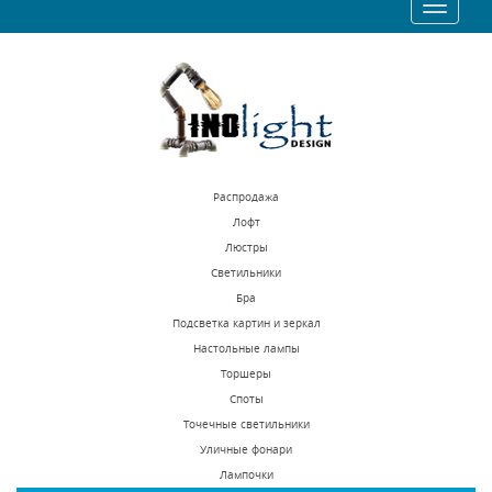
Toggle
311 р.
397 р.
navigatio
КУПИТЬ
КУПИТЬ
Распродажа
Лофт
Люстры
Светильники
Встраиваемый
Встраиваемый
Бра
светильник Novotech
светильник Novotech
Подсветка картин и зеркал
Pipe 370398
Pipe 370395
Настольные лампы
В наличии 235 шт.
В наличии 290 шт.
Торшеры
2020 р.
1430 р.
Споты
Точечные светильники
Уличные фонари
КУПИТЬ
КУПИТЬ
Лампочки