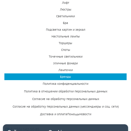
Лофт
Люстры
Светильники
Уличный настенный
Уличный настенный
Бра
светодиодный
светодиодный
Подсветка картин и зеркал
светильник ST Luce
светильник ST Luce
Настольные лампы
В наличии 130 шт.
В наличии 137 шт.
SL560.401.02
SL560.501.02
Торшеры
3560 р.
3400 р.
Споты
Точечные светильники
Уличные фонари
КУПИТЬ
КУПИТЬ
Лампочки
Бренды
Политика конфиденциальности
Политика в отношении обработки персональных данных
Согласие на обработку персональных данных
Согласие на обработку персональных данных (мессенджеры и соц. сети)
Доставка и оплата
Помощь
Новости
Уличный настенный
Уличный настенный
светодиодный
светодиодный
8 (495) 142-50-85