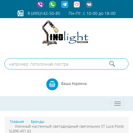
8 (495)142-50-85
Пн-Пт: с 10-00 до 18-00
Ваша Корзина
Toggle
navigatio
Главная
Бренды
Уличный настенный светодиодный светильник ST Luce Posto
SL096.401.02