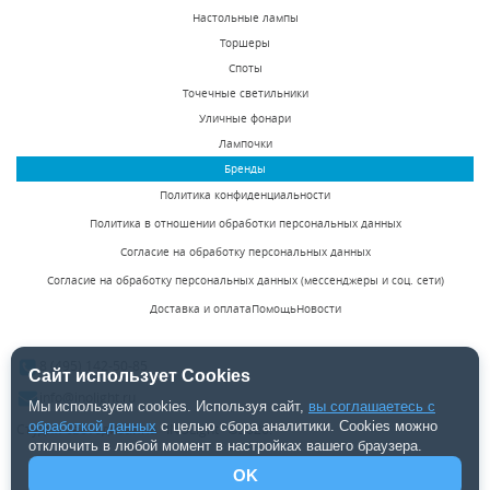
светильник Lightstar
светильник ST Luce
Настольные лампы
В наличии 9 шт.
В наличии 26 шт.
Paro 361694
SL100.401.02
Торшеры
3588 р.
9340 р.
Споты
Точечные светильники
Уличные фонари
КУПИТЬ
КУПИТЬ
Лампочки
Бренды
Политика конфиденциальности
Политика в отношении обработки персональных данных
Согласие на обработку персональных данных
Согласие на обработку персональных данных (мессенджеры и соц. сети)
Доставка и оплата
Помощь
Новости
Уличный настенный
Уличный
светодиодный
светодиодный
8 (495) 142-50-85
светильник ST Luce
светильник ST Luce
Сайт использует Cookies
В наличии 130 шт.
В наличии 202 шт.
SL560.401.02
SL101.405.01
info@inolight.ru
Мы используем cookies. Используя сайт,
вы соглашаетесь с
3560 р.
6420 р.
обработкой данных
с целью сбора аналитики. Cookies можно
Студия светодизайна "INOLight" ©2026.
отключить в любой момент в настройках вашего браузера.
OK