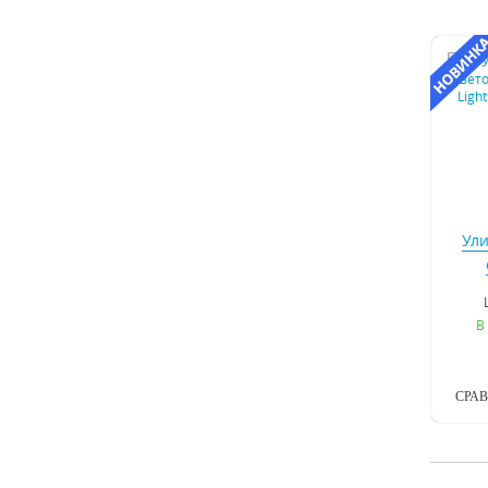
Ул
све
L
В
СРА