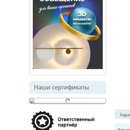
Наши сертификаты
© Free
Joomla! 3 Modules
- by
VinaGecko.com
Хара