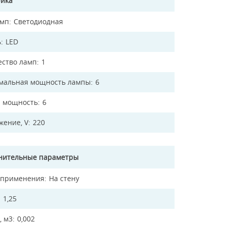
рика
амп
Светодиодная
ь
LED
ество ламп
1
мальная мощность лампы
6
 мощность
6
жение, V
220
нительные параметры
 применения
На стену
1,25
, м3
0,002