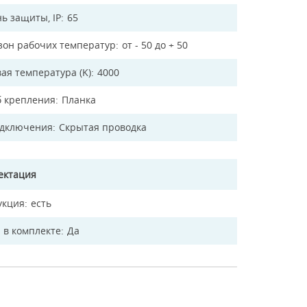
ь защиты, IP
65
зон рабочих температур
от - 50 до + 50
ая температура (K)
4000
б крепления
Планка
одключения
Скрытая проводка
ектация
укция
есть
 в комплекте
Да