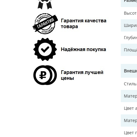
Разм
Высот
Ширин
Глуби
Площа
Внешн
Стиль
Матер
Цвет 
Матер
Цвет 