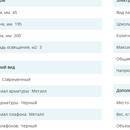
еры
Элект
а, мм
45
Вид л
а, мм
195
Цокол
на, мм
200
Колич
дь освещения, м2
3
Макси
Общая
ий вид
Напря
Современный
Допол
иал арматуры
Металл
арматуры
Черный
Место
иал плафона
Металл
Вес, кг
плафонов
Черный
Объем