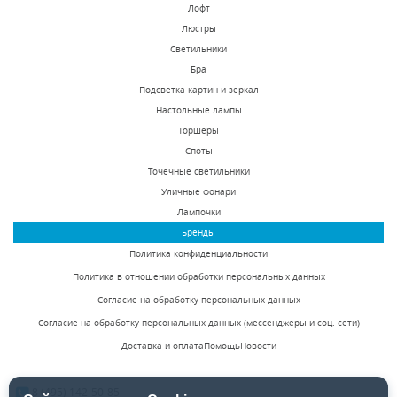
Лофт
Люстры
Светильники
Уличный настенный
Уличный настенный
Бра
светодиодный
светодиодный
Подсветка картин и зеркал
светильник Lightstar
светильник Lightstar
Настольные лампы
В наличии 146 шт.
В наличии 86 шт.
Paro 372674
Paro 372694
Торшеры
6722 р.
6722 р.
Споты
Точечные светильники
Уличные фонари
КУПИТЬ
КУПИТЬ
Лампочки
Бренды
Политика конфиденциальности
Политика в отношении обработки персональных данных
Согласие на обработку персональных данных
Согласие на обработку персональных данных (мессенджеры и соц. сети)
Доставка и оплата
Помощь
Новости
Уличный настенный
Уличный настенный
светодиодный
светодиодный
8 (495) 142-50-85