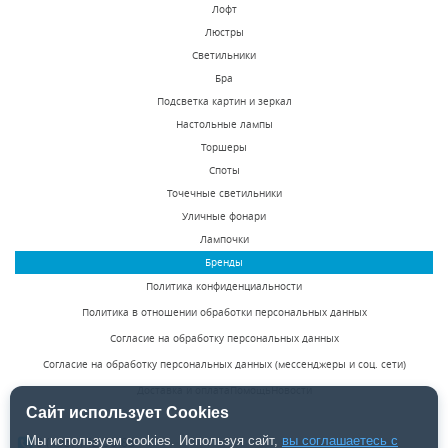
Лофт
Люстры
Светильники
Уличный настенный
Уличный настенный
Бра
светодиодный
светодиодный
Подсветка картин и зеркал
светильник Lightstar
светильник Lightstar
Настольные лампы
В наличии 1000 шт.
В наличии 9 шт.
Paro 352674
Paro 361694
Торшеры
3180 р.
3588 р.
Споты
Точечные светильники
Уличные фонари
КУПИТЬ
КУПИТЬ
Лампочки
Бренды
Политика конфиденциальности
Политика в отношении обработки персональных данных
Согласие на обработку персональных данных
Согласие на обработку персональных данных (мессенджеры и соц. сети)
Доставка и оплата
Помощь
Новости
Уличный настенный
Уличный настенный
Сайт использует Cookies
светодиодный
светодиодный
Мы используем cookies. Используя сайт,
вы соглашаетесь с
8 (495) 142-50-85