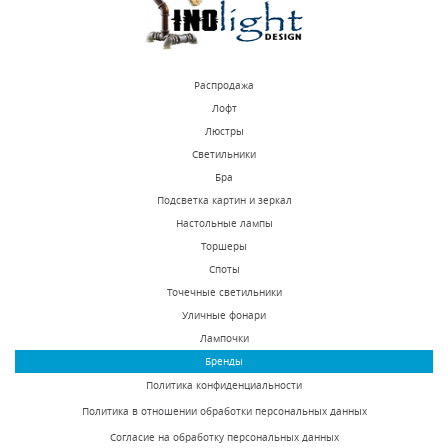
Распродажа
Лофт
Люстры
Светильники
Встраиваемый
Встраиваемый
Бра
светильник Novotech
светильник Novotech
Подсветка картин и зеркал
Vintage 060 370179
Butt 370449
Настольные лампы
В наличии 153 шт.
В наличии 286 шт.
Торшеры
8172 р.
880 р.
Споты
Точечные светильники
Уличные фонари
КУПИТЬ
КУПИТЬ
Лампочки
Бренды
Политика конфиденциальности
Политика в отношении обработки персональных данных
Согласие на обработку персональных данных