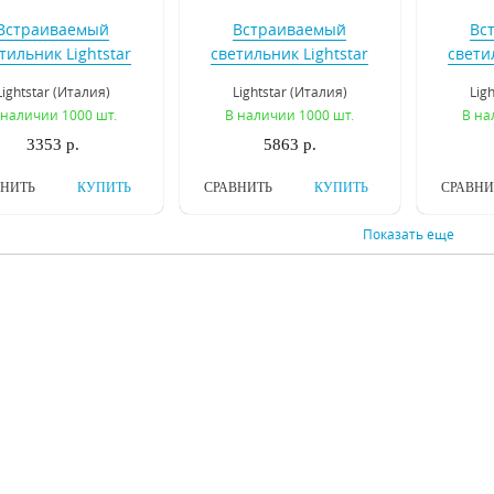
Встраиваемый
Встраиваемый
Вс
тильник Lightstar
светильник Lightstar
свети
Cardano 214117
Cardano 111 214120
Carda
Lightstar (Италия)
Lightstar (Италия)
Lig
 наличии 1000 шт.
В наличии 1000 шт.
В на
3353 р.
5863 р.
ВНИТЬ
КУПИТЬ
СРАВНИТЬ
КУПИТЬ
СРАВНИ
Показать еще
Встраиваемый
Встраиваемый
Вс
тильник Lightstar
светильник Lightstar
свети
Tablet 212124
Tablet 212125
B