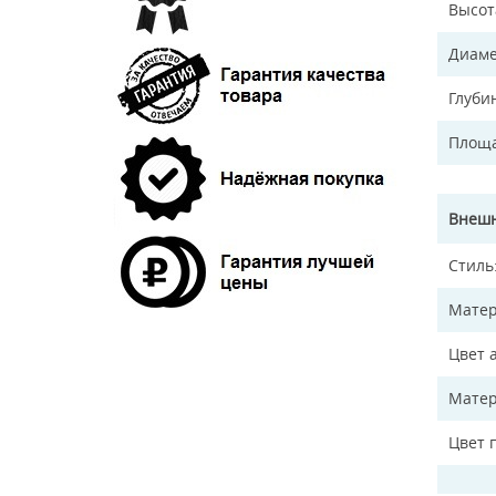
Высот
Диаме
Глуби
Площа
Внешн
Стиль
Матер
Цвет 
Матер
Цвет 