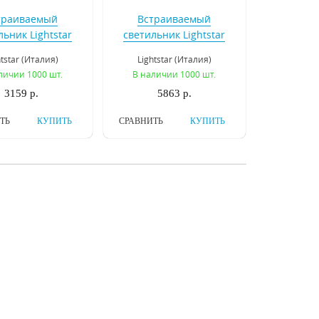
траиваемый
Встраиваемый
льник Lightstar
светильник Lightstar
no 111 214118
Cardano 111 214128
htstar (Италия)
Lightstar (Италия)
личии 1000 шт.
В наличии 1000 шт.
3159 р.
5863 р.
ТЬ
КУПИТЬ
СРАВНИТЬ
КУПИТЬ
траиваемый
Встраиваемый
льник Novotech
светильник Novotech
utt 370431
Pipe 370402