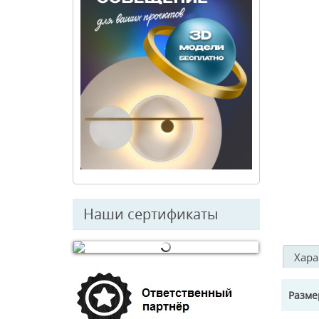
Наши сертификаты
Хара
© Free
Joomla! 3 Modules
- by
VinaGecko.com
Разм