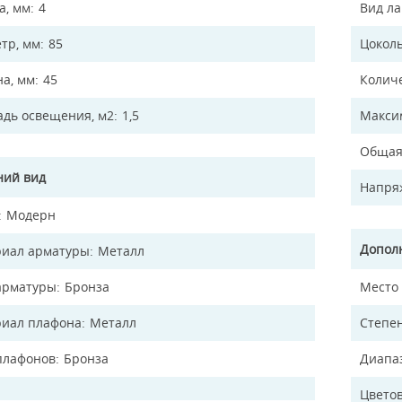
а, мм
4
Вид л
тр, мм
85
Цокол
на, мм
45
Колич
дь освещения, м2
1,5
Макси
Общая
ий вид
Напря
Модерн
Допол
иал арматуры
Металл
арматуры
Бронза
Место
иал плафона
Металл
Степен
плафонов
Бронза
Диапа
Цветов