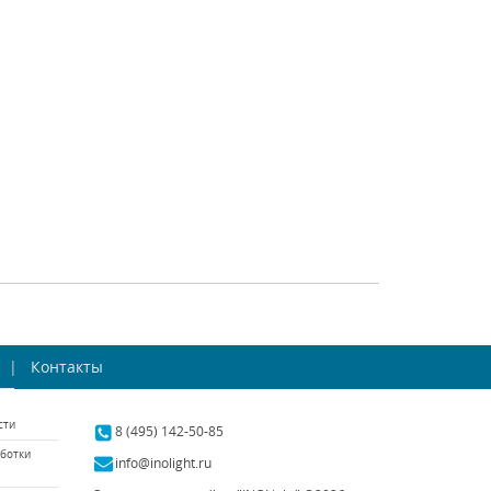
tech (Венгрия)
Novotech (Венгрия)
личии 1886 шт.
В наличии 286 шт.
790 р.
3030 р.
ТЬ
КУПИТЬ
СРАВНИТЬ
КУПИТЬ
траиваемый
Встраиваемый
етодиодный
Контакты
светодиодный
льник Novotech
светильник Novotech
tech (Венгрия)
Novotech (Венгрия)
zzo 357705
Selene 357548
сти
наличии 6 шт.
В наличии 122 шт.
8 (495) 142-50-85
ботки
2910 р.
3910 р.
info@inolight.ru