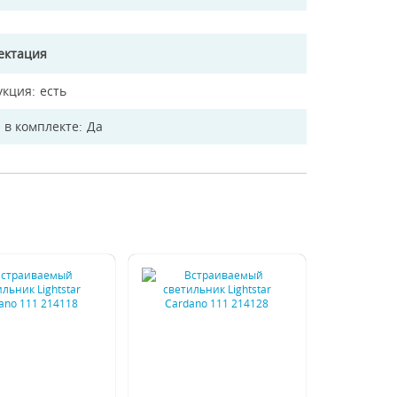
ектация
укция
есть
 в комплекте
Да