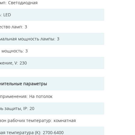
амп
Светодиодная
ь
LED
ество ламп
3
мальная мощность лампы
3
 мощность
3
жение, V
230
нительные параметры
 применения
На потолок
ь защиты, IP
20
зон рабочих температур
комнатная
ая температура (K)
2700-6400