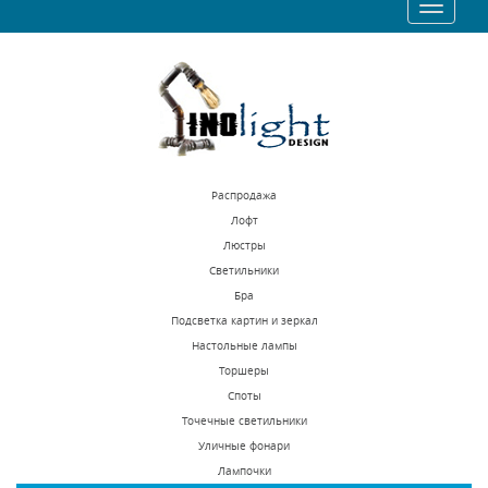
Toggle
1292 р.
2410 р.
navigatio
КУПИТЬ
КУПИТЬ
Распродажа
Лофт
Люстры
Светильники
Встраиваемый
Встраиваемый
Бра
светодиодный
светильник Novotech
Подсветка картин и зеркал
светильник Novotech
Bell 369637
Настольные лампы
В наличии 26 шт.
В наличии 1427 шт.
Arum 357688
Торшеры
2650 р.
840 р.
Споты
Точечные светильники
Уличные фонари
КУПИТЬ
КУПИТЬ
Лампочки