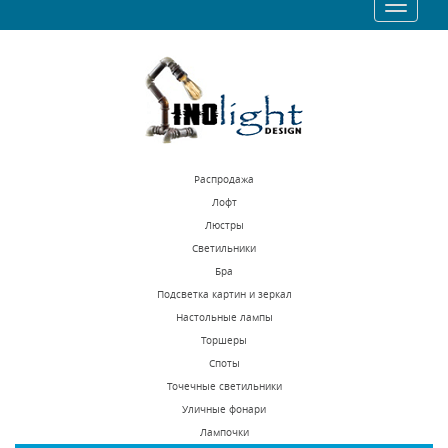
Toggle
311 р.
397 р.
navigatio
КУПИТЬ
КУПИТЬ
Распродажа
Лофт
Люстры
Светильники
Встраиваемый
Встраиваемый
Бра
светильник Novotech
светильник Novotech
Подсветка картин и зеркал
Pipe 370398
Pipe 370395
Настольные лампы
В наличии 235 шт.
В наличии 290 шт.
Торшеры
2020 р.
1430 р.
Споты
Точечные светильники
Уличные фонари
КУПИТЬ
КУПИТЬ
Лампочки