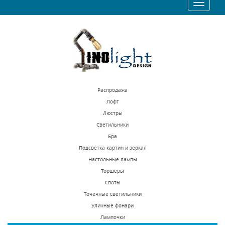
Toggle
397 р.
311 р.
navigatio
КУПИТЬ
КУПИТЬ
Распродажа
Лофт
Люстры
Светильники
Встраиваемый
Встраиваемый
Бра
светильник Novotech
светильник Novotech
Подсветка картин и зеркал
Butt 370431
Pipe 370402
Настольные лампы
В наличии 1886 шт.
В наличии 286 шт.
Торшеры
790 р.
3030 р.
Споты
Точечные светильники
Уличные фонари
КУПИТЬ
КУПИТЬ
Лампочки