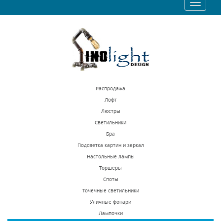
Toggle
1297 р.
1292 р.
navigatio
КУПИТЬ
КУПИТЬ
Распродажа
Лофт
Люстры
Светильники
Встраиваемый
Встраиваемый
Бра
светодиодный
светодиодный
Подсветка картин и зеркал
светильник Novotech
светильник Novotech
Настольные лампы
В наличии 374 шт.
В наличии 147 шт.
Arum 357687
Antey 357623
Торшеры
2650 р.
7690 р.
Споты
Точечные светильники
Уличные фонари
КУПИТЬ
КУПИТЬ
Лампочки