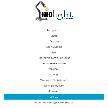
КУПИТЬ
КУПИТЬ
Распродажа
Лофт
Люстры
Светильники
Встраиваемый
Встраиваемый
Бра
светодиодный
светодиодный
Подсветка картин и зеркал
светильник Novotech
светильник Novotech
Настольные лампы
В наличии 487 шт.
В наличии 26 шт.
Arum 357689
Arum 357688
Торшеры
2410 р.
2650 р.
Споты
Точечные светильники
Уличные фонари
КУПИТЬ
КУПИТЬ
Лампочки
Бренды
Политика конфиденциальности