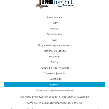
Распродажа
Лофт
Люстры
Светильники
Встраиваемый
Встраиваемый
Бра
светильник Novotech
светильник Novotech
Подсветка картин и зеркал
Pipe 370419
Morus 370391
Настольные лампы
В наличии 379 шт.
В наличии 618 шт.
Торшеры
2020 р.
1730 р.
Споты
Точечные светильники
Уличные фонари
КУПИТЬ
КУПИТЬ
Лампочки
Бренды
Политика конфиденциальности
Политика в отношении обработки персональных данных
Согласие на обработку персональных данных