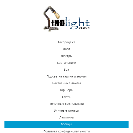
КУПИТЬ
КУПИТЬ
Распродажа
Лофт
Люстры
Светильники
Встраиваемый
Встраиваемый
Бра
светодиодный
светодиодный
Подсветка картин и зеркал
светильник Novotech
светильник Novotech
Настольные лампы
В наличии 487 шт.
В наличии 26 шт.
Arum 357689
Arum 357688
Торшеры
2410 р.
2650 р.
Споты
Точечные светильники
Уличные фонари
КУПИТЬ
КУПИТЬ
Лампочки
Бренды
Политика конфиденциальности