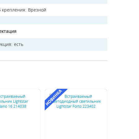
б крепления
Врезной
ектация
укция
есть