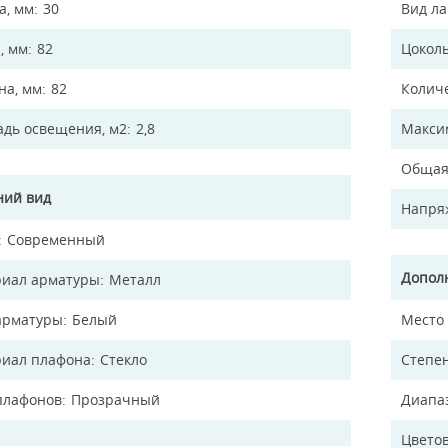
а, мм
30
Вид л
, мм
82
Цокол
а, мм
82
Колич
дь освещения, м2
2,8
Макси
Общая
ий вид
Напря
Современный
Допол
иал арматуры
Металл
арматуры
Белый
Место
иал плафона
Стекло
Степен
плафонов
Прозрачный
Диапа
Цветов