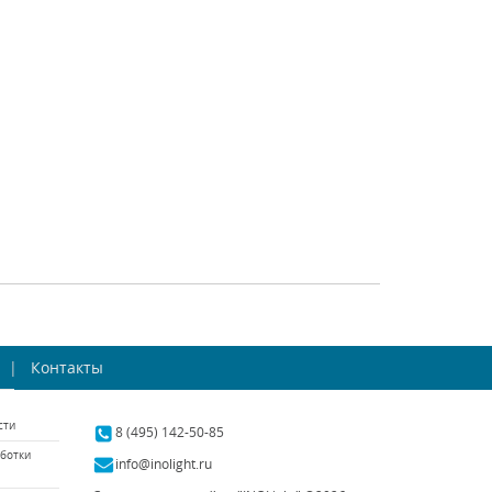
tech (Венгрия)
Novotech (Венгрия)
rum 357689
Arum 357688
аличии 487 шт.
В наличии 26 шт.
2410 р.
2650 р.
ТЬ
КУПИТЬ
СРАВНИТЬ
КУПИТЬ
траиваемый
Встраиваемый
льник Novotech
Контакты
светильник Novotech
oil 369615
Wood 369718
tech (Венгрия)
Novotech (Венгрия)
сти
аличии 556 шт.
В наличии 77 шт.
8 (495) 142-50-85
ботки
570 р.
360 р.
info@inolight.ru