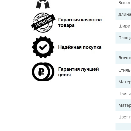
Высот
Длина
Ширин
Площа
Внешн
Стиль
Матер
Цвет 
Матер
Цвет 