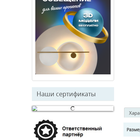
Наши сертификаты
Хара
© Free
Joomla! 3 Modules
- by
VinaGecko.com
Разм