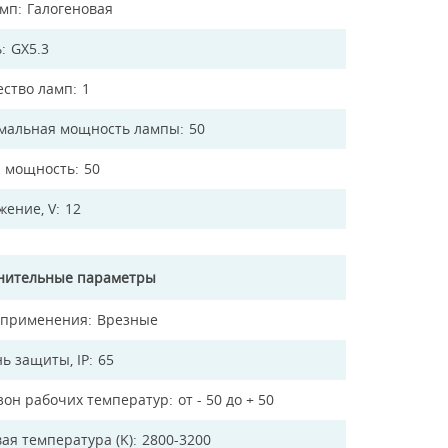
амп
Галогеновая
ь
GX5.3
ество ламп
1
мальная мощность лампы
50
 мощность
50
жение, V
12
нительные параметры
 применения
Врезные
ь защиты, IP
65
зон рабочих температур
от - 50 до + 50
ая температура (K)
2800-3200