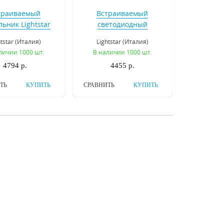
траиваемый
Встраиваемый
льник Lightstar
светодиодный
ano 16 214038
светильник Lightstar
htstar (Италия)
Lightstar (Италия)
Forto 223402
личии 1000 шт.
В наличии 1000 шт.
4794 р.
4455 р.
ТЬ
КУПИТЬ
СРАВНИТЬ
КУПИТЬ
траиваемый
Встраиваемый
етодиодный
светодиодный
льник Novotech
светильник Novotech