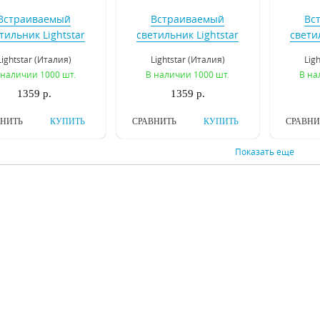
Встраиваемый
Встраиваемый
Вс
тильник Lightstar
светильник Lightstar
свети
Leddy 212176
Leddy 212178
Card
Lightstar (Италия)
Lightstar (Италия)
Lig
 наличии 1000 шт.
В наличии 1000 шт.
В на
1359 р.
1359 р.
ВНИТЬ
КУПИТЬ
СРАВНИТЬ
КУПИТЬ
СРАВНИ
Показать еще
Встраиваемый
Встраиваемый
Вс
тильник Lightstar
светильник Novotech
св
Leddy 212181
Butt 370445
свети