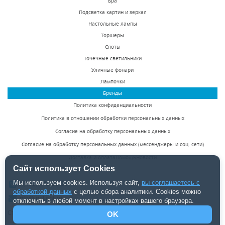
Бра
светильник Novotech
светильник Novotech
Подсветка картин и зеркал
Bell 369638
Bell 369637
Настольные лампы
В наличии 726 шт.
В наличии 1427 шт.
Торшеры
880 р.
840 р.
Споты
Точечные светильники
Уличные фонари
КУПИТЬ
КУПИТЬ
Лампочки
Бренды
Политика конфиденциальности
Политика в отношении обработки персональных данных
Согласие на обработку персональных данных
Согласие на обработку персональных данных (мессенджеры и соц. сети)
Доставка и оплата
Помощь
Новости
Встраиваемый
Встраиваемый
Сайт использует Cookies
светодиодный
светильник Novotech
Мы используем cookies. Используя сайт,
вы соглашаетесь с
8 (495) 142-50-85
светильник Novotech
Coil 369615
обработкой данных
с целью сбора аналитики. Cookies можно
В наличии 282 шт.
В наличии 556 шт.
Arum 357690
info@inolight.ru
отключить в любой момент в настройках вашего браузера.
3760 р.
570 р.
Студия светодизайна "INOLight" ©2026.
OK