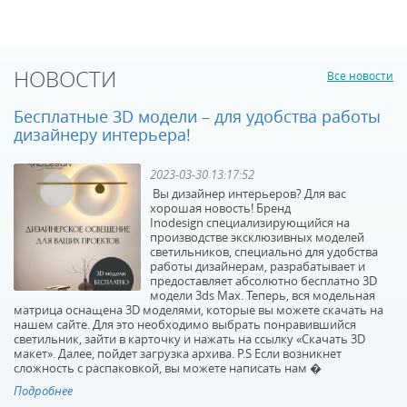
Светодиодный спот
Светодиодный спот
Favourite Projector
Favourite Projector
1767-1U
1772-1U
В наличии 10 шт.
В наличии 10 шт.
НОВОСТИ
Все новости
3300 р.
9500 р.
Бесплатные 3D модели – для удобства работы
дизайнеру интерьера!
КУПИТЬ
КУПИТЬ
2023-03-30 13:17:52
Вы дизайнер интерьеров? Для вас
хорошая новость! Бренд
Inodesign специализирующийся на
производстве эксклюзивных моделей
светильников, специально для удобства
работы дизайнерам, разрабатывает и
предоставляет абсолютно бесплатно 3D
модели 3ds Max. Теперь, вся модельная
Светодиодный спот
Светодиодный спот
матрица оснащена 3D моделями, которые вы можете скачать на
Favourite Projector
Favourite Murum 1957-
нашем сайте. Для это необходимо выбрать понравившийся
светильник, зайти в карточку и нажать на ссылку «Скачать 3D
1773-1U
1W
макет». Далее, пойдет загрузка архива. P.S Если возникнет
В наличии 9 шт.
В наличии 8 шт.
сложность с распаковкой, вы можете написать нам �
9500 р.
4900 р.
Подробнее