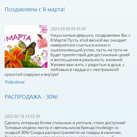
Поздавляем с 8 марта!
КУПИТЬ
КУПИТЬ
2023-03-08 09:35:00
Наши милые девушки, поздравляем Вас с
8 Марта! Пусть этой весной вас ожидает
невероятное счастье в жизни и
ошеломляющий успех, пусть на пути не
будет препятствий для достижения целей
и воплощения в реальность желаний.
Желаем вам жить с радостью в душе, с
Светодиодный спот
Светодиодный спот
любовью в сердце и с неотразимой
Favourite Murum 1958-
Favourite Murum 1959-
красотой снаружи и внутри!
1W
1W
Подробнее
В наличии 9 шт.
В наличии 10 шт.
4900 р.
4900 р.
РАСПРОДАЖА - 30%!
КУПИТЬ
КУПИТЬ
2022-02-16 13:55:39
Сделать интерьер более стильным и уютным, стало доступнее!
Топовые модели люстр и светильников бренда Inodesign со
скидкой 30%! Скидка распространяется на товары в наличии.