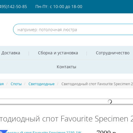
(495)142-50-85
Пн-Пт: с 10-00 до 18-00
Доставка
Сборка и установка
Сотрудничество
Контакты
ая
Споты
Светодиодные
Светодиодный спот Favourite Specimen 
omla! 3 Modules
- by
VinaGecko.com
тодиодный спот Favourite Specimen