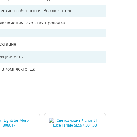
еские особенности
Выключатель
одключения
скрытая проводка
ектация
укция
есть
 в комплекте
Да