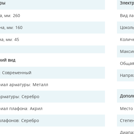
еры
Элект
а, мм
260
Вид л
а, мм
160
Цокол
на, мм
45
Колич
Макси
ий вид
Общая
Современный
Напря
иал арматуры
Металл
Допол
арматуры
Серебро
иал плафона
Акрил
Место
плафонов
Серебро
Степен
Диапа