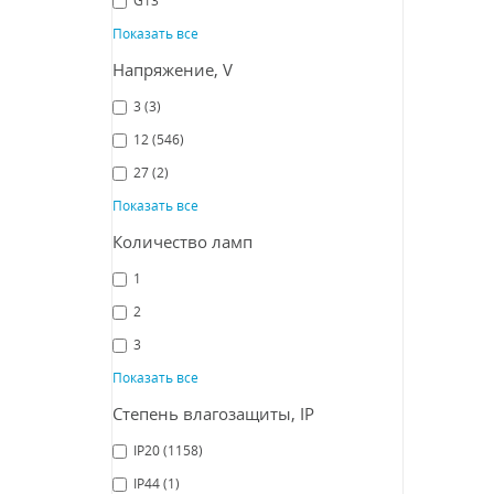
Fa
Показать все
Напряжение, V
СРА
3
(3)
12
(546)
27
(2)
Показать все
Количество ламп
1
2
3
Св
Favou
Показать все
Fa
Степень влагозащиты, IP
IP20
(1158)
IP44
(1)