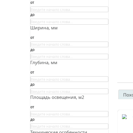
от
до
Ширина, мм
от
до
Глубина, мм
от
до
Пох
Площадь освещения, м2
от
до
Технические особенности