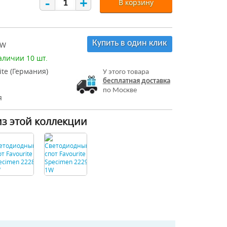
-
+
В корзину
Купить в один клик
1W
аличии 10 шт.
ite (Германия)
У этого товара
бесплатная доставка
по Москве
я
из этой коллекции