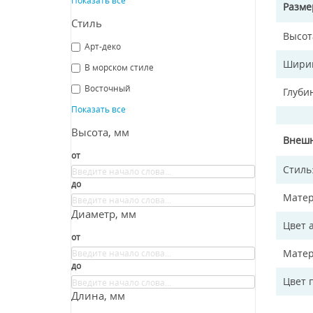
Разм
Стиль
Высот
Арт-деко
Ширин
В морском стиле
Восточный
Глуби
Показать все
Высота, мм
Внешн
от
Стиль
до
Матер
Диаметр, мм
Цвет 
от
Матер
до
Цвет 
Длина, мм