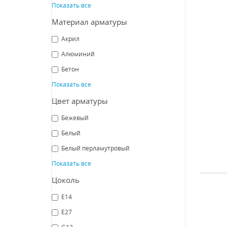
Показать все
Све
Материал арматуры
Luce 
Акрил
Алюминий
Бетон
Показать все
СРА
Цвет арматуры
Бежевый
Белый
Белый перламутровый
Показать все
Цоколь
E14
Св
Favo
E27
G13