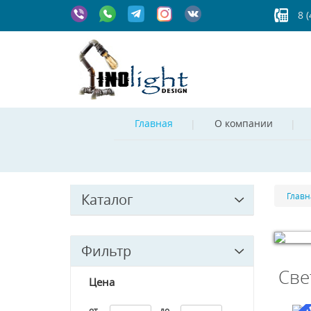
8 
Главная
О компании
Каталог
Главн
Фильтр
© Free
Jo
Све
Цена
от
до