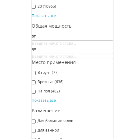
СРА
20
(10965)
Показать все
Общая мощность
от
до
Место применения
Св
В грунт
(77)
Nov
Врезные
(636)
N
На пол
(482)
В
Показать все
Размещение
СРА
Для больших залов
Для ванной