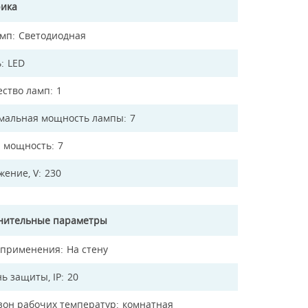
рика
амп
Светодиодная
ь
LED
ество ламп
1
мальная мощность лампы
7
 мощность
7
жение, V
230
нительные параметры
 применения
На стену
ь защиты, IP
20
зон рабочих температур
комнатная