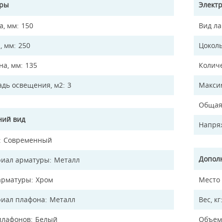
еры
Элект
а, мм
150
Вид л
, мм
250
Цокол
а, мм
135
Колич
дь освещения, м2
3
Макси
Общая
ий вид
Напря
Современный
Допол
иал арматуры
Металл
арматуры
Хром
Место
иал плафона
Металл
Вес, кг
плафонов
Белый
Объем