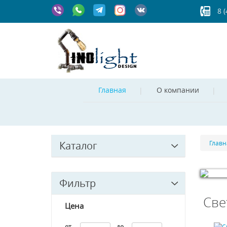
8 
Главная
О компании
Каталог
Главн
Фильтр
© Free
Jo
Све
Цена
от
до