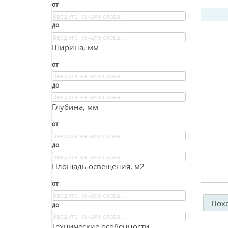
от
до
Ширина, мм
от
до
Глубина, мм
от
до
Площадь освещения, м2
от
Пох
до
Технические особенности