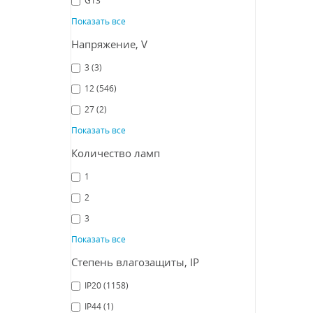
Св
Показать все
Favo
Напряжение, V
Fa
3
(3)
12
(546)
27
(2)
СРА
Показать все
Количество ламп
1
2
3
Показать все
Степень влагозащиты, IP
Св
IP20
(1158)
Favou
IP44
(1)