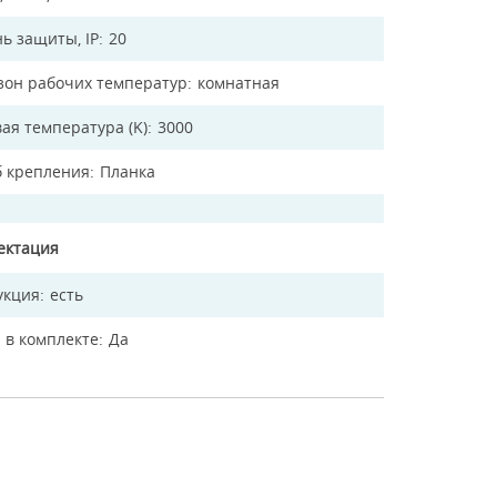
ь защиты, IP
20
зон рабочих температур
комнатная
ая температура (K)
3000
б крепления
Планка
ектация
укция
есть
 в комплекте
Да