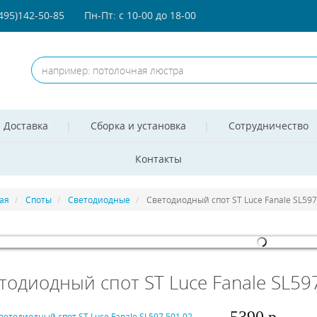
(495)142-50-85
Пн-Пт: с 10-00 до 18-00
Доставка
Сборка и установка
Сотрудничество
Контакты
ая
Споты
Светодиодные
Светодиодный спот ST Luce Fanale SL597
omla! 3 Modules
- by
VinaGecko.com
тодиодный спот ST Luce Fanale SL59