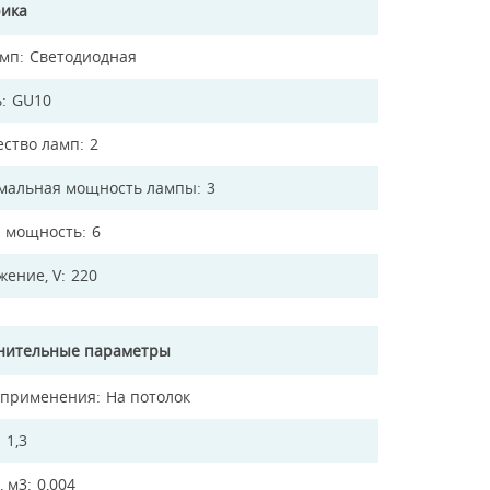
рика
амп
Светодиодная
ь
GU10
ество ламп
2
мальная мощность лампы
3
 мощность
6
жение, V
220
нительные параметры
 применения
На потолок
1,3
, м3
0,004