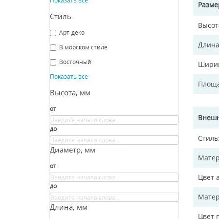
Разм
Стиль
Высот
Арт-деко
Длина
В морском стиле
Восточный
Ширин
Показать все
Площа
Высота, мм
от
Внешн
до
Стиль
Диаметр, мм
Матер
от
Цвет 
до
Матер
Длина, мм
Цвет 