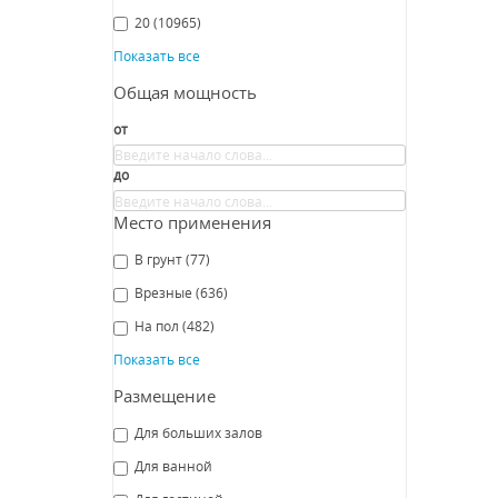
Fa
20
(10965)
Показать все
Общая мощность
СРА
от
до
Место применения
В грунт
(77)
Врезные
(636)
На пол
(482)
Св
Показать все
Favo
Размещение
Fa
Для больших залов
Для ванной