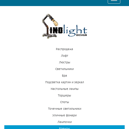
6886 р.
6886 р.
navigatio
КУПИТЬ
КУПИТЬ
Распродажа
Лофт
Люстры
Светильники
Бра Favourite Musa
Бра Favourite Pajaritos
Бра
1734-1W
1750-1W
Подсветка картин и зеркал
Настольные лампы
В наличии 10 шт.
В наличии 10 шт.
Торшеры
5100 р.
6700 р.
Споты
Точечные светильники
Уличные фонари
КУПИТЬ
КУПИТЬ
Лампочки
Бренды