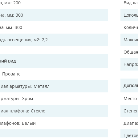
а, мм
200
Вид л
а, мм
300
Цокол
на, мм
300
Колич
дь освещения, м2
2,2
Макси
Общая
ий вид
Напря
Прованс
Допол
иал арматуры
Металл
арматуры
Хром
Место
иал плафона
Стекло
Степен
плафонов
Белый
Диапа
Цветов