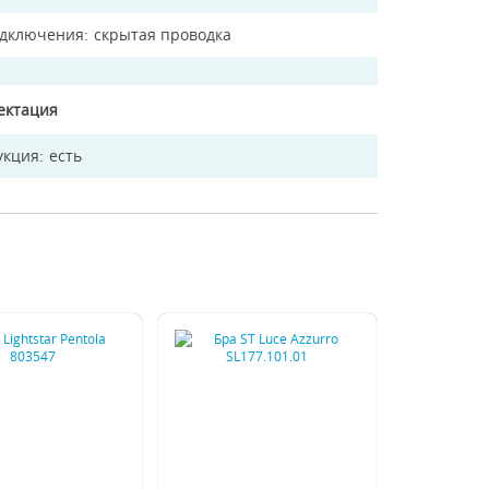
одключения
скрытая проводка
ектация
укция
есть