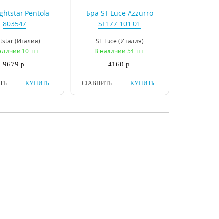
ghtstar Pentola
Бра ST Luce Azzurro
803547
SL177.101.01
htstar (Италия)
ST Luce (Италия)
аличии 10 шт.
В наличии 54 шт.
9679 р.
4160 р.
ТЬ
КУПИТЬ
СРАВНИТЬ
КУПИТЬ
sgona Diafano
Бра Osgona Stregaro
758612
694611