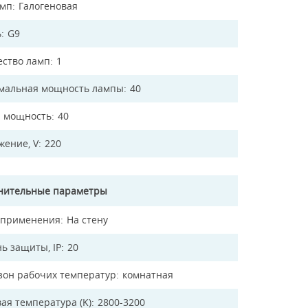
амп
Галогеновая
ь
G9
ество ламп
1
мальная мощность лампы
40
 мощность
40
жение, V
220
нительные параметры
 применения
На стену
ь защиты, IP
20
зон рабочих температур
комнатная
ая температура (K)
2800-3200