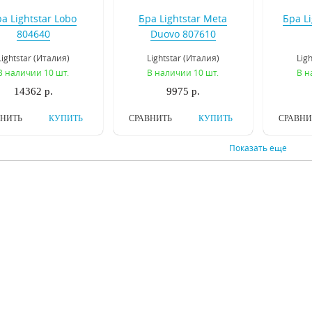
а Lightstar Lobo
Бра Lightstar Meta
Бра Li
804640
Duovo 807610
Lightstar (Италия)
Lightstar (Италия)
Lig
В наличии 10 шт.
В наличии 10 шт.
В н
14362 р.
9975 р.
ВНИТЬ
КУПИТЬ
СРАВНИТЬ
КУПИТЬ
СРАВНИ
Показать еще
ра ST Luce Frutti
Бра Inodesign Ferdin
Бра O
SL659.301.01
44.1615