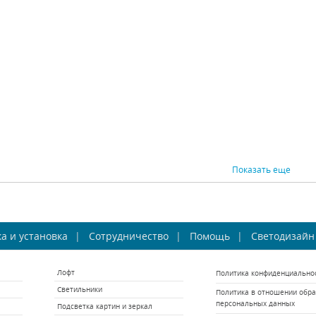
ST Luce (Италия)
Inodesign (Россия)
Os
В наличии 8 шт.
Под заказ
В н
3130 р.
28500 р.
ВНИТЬ
КУПИТЬ
СРАВНИТЬ
КУПИТЬ
СРАВНИ
Показать еще
Favourite Pajaritos
Бра Favourite Pajaritos
Бра Fav
а и установка
1750-1W
Сотрудничество
1751-1W
Помощь
Светодизайн
vourite (Германия)
Favourite (Германия)
Favou
Лофт
Политика конфиденциально
В наличии 10 шт.
В наличии 10 шт.
В н
Светильники
Политика в отношении обра
6700 р.
5400 р.
персональных данных
Подсветка картин и зеркал