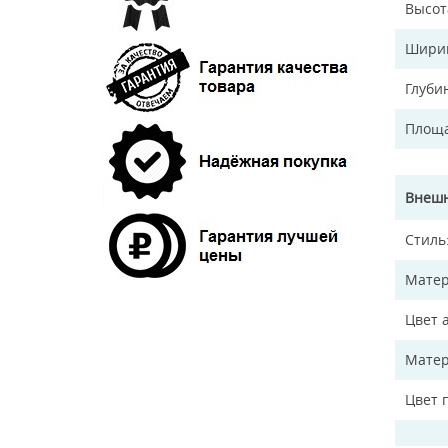
Высот
Ширин
Глуби
Площа
Внешн
Стиль
Матер
Цвет 
Матер
Цвет 