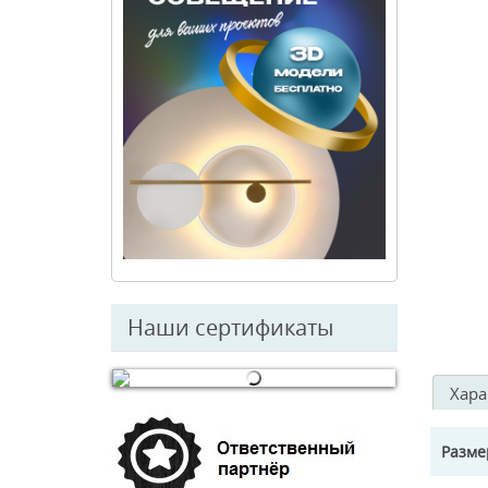
Наши сертификаты
Хара
© Free
Joomla! 3 Modules
- by
VinaGecko.com
Разм