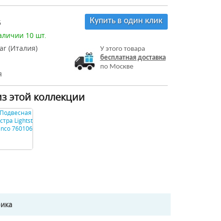
Купить в один клик
6
аличии 10 шт.
tar (Италия)
У этого товара
бесплатная доставка
по Москве
я
из этой коллекции
рика