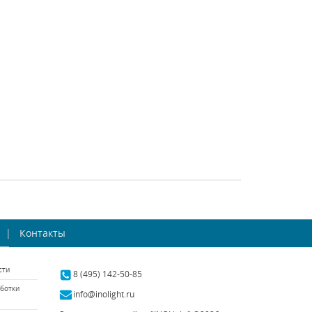
gona (Италия)
Osgona (Италия)
аличии 10 шт.
В наличии 7 шт.
5694 р.
11557 р.
ТЬ
КУПИТЬ
СРАВНИТЬ
КУПИТЬ
ourite Versailles
Бра Inodesign Clam
2158-1W
Контакты
40.5630
rite (Германия)
Inodesign (Россия)
сти
аличии 10 шт.
Есть в наличии
8 (495) 142-50-85
ботки
5100 р.
19938 р.
info@inolight.ru