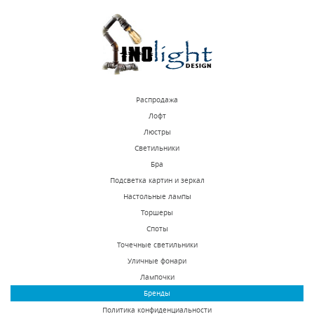
КУПИТЬ
КУПИТЬ
Распродажа
Лофт
Люстры
Светильники
Подвесная люстра
Подвесная люстра
Бра
Lightstar Diafano
Favourite Bubbles
Подсветка картин и зеркал
758082
1141-15P
Настольные лампы
В наличии 10 шт.
В наличии 4 шт.
Торшеры
36206 р.
58200 р.
Споты
Точечные светильники
Уличные фонари
КУПИТЬ
КУПИТЬ
Лампочки
Бренды
Политика конфиденциальности