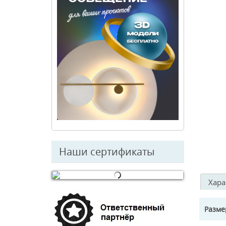
Наши сертификаты
Хара
© Free
Joomla! 3 Modules
- by
VinaGecko.com
Разм