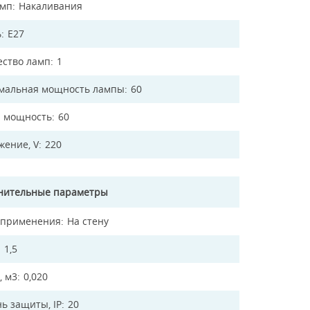
амп
Накаливания
ь
E27
ество ламп
1
мальная мощность лампы
60
 мощность
60
жение, V
220
нительные параметры
 применения
На стену
1,5
, м3
0,020
ь защиты, IP
20