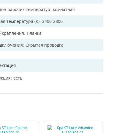
зон рабочих температур
комнатная
ая температура (K)
2400-2800
б крепления
Планка
одключения
Скрытая проводка
ектация
укция
есть