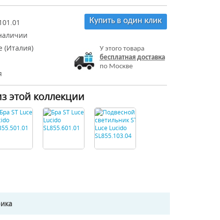
Купить в один клик
101.01
 наличии
e (Италия)
У этого товара
бесплатная доставка
по Москве
я
из этой коллекции
рика