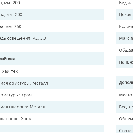
а, мм
200
Вид л
а, мм
200
Цокол
на, мм
250
Колич
дь освещения, м2
3,3
Макси
Общая
ий вид
Напря
Хай-тек
Допол
иал арматуры
Металл
арматуры
Хром
Место
иал плафона
Металл
Вес, кг
плафонов
Хром
Объем
Степен