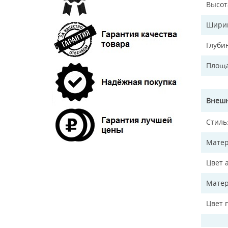
Высот
Ширин
Глуби
Площа
Внешн
Стиль
Матер
Цвет 
Матер
Цвет 