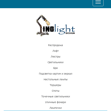
Toggle
74549 р.
71357 р.
navigatio
КУПИТЬ
КУПИТЬ
Распродажа
Лофт
Люстры
Светильники
Подвесная люстра
Подвесная люстра
Бра
Osgona Nativo 715087
Osgona Elegante
Подсветка картин и зеркал
708082
Настольные лампы
В наличии 10 шт.
В наличии 10 шт.
Торшеры
139257 р.
99743 р.
Споты
Точечные светильники
Уличные фонари
КУПИТЬ
КУПИТЬ
Лампочки