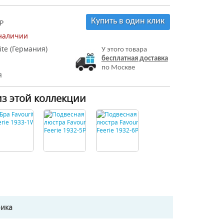
Купить в один клик
P
 наличии
ite (Германия)
У этого товара
бесплатная доставка
по Москве
я
из этой коллекции
рика