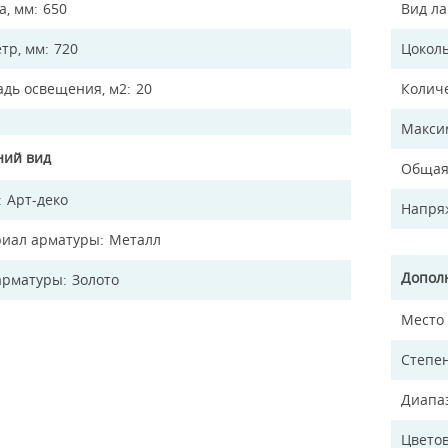
а, мм
650
Вид л
тр, мм
720
Цокол
дь освещения, м2
20
Колич
Макси
ий вид
Общая
Арт-деко
Напря
иал арматуры
Металл
Допол
арматуры
Золото
Место
Степен
Диапа
Цветов