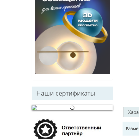
Наши сертификаты
Хара
© Free
Joomla! 3 Modules
- by
VinaGecko.com
Разм