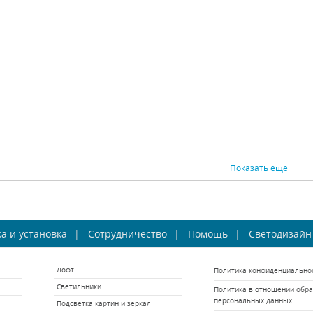
Osgona (Италия)
Osgona (Италия)
Os
В наличии 6 шт.
В наличии 4 шт.
В н
39204 р.
64758 р.
ВНИТЬ
КУПИТЬ
СРАВНИТЬ
КУПИТЬ
СРАВНИ
Показать еще
толочная люстра
Потолочная люстра
Пото
а и установка
ona Riccio 705132
Сотрудничество
Osgona Riccio 705134
Помощь
Светодизайн
Osgona
Osgona (Италия)
Osgona (Италия)
Os
Лофт
Политика конфиденциально
В наличии 5 шт.
В наличии 10 шт.
В 
Светильники
Политика в отношении обра
148386 р.
127752 р.
персональных данных
Подсветка картин и зеркал