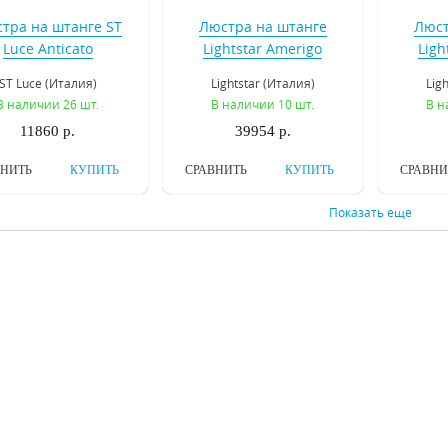
тра на штанге ST
Люстра на штанге
Люст
Luce Anticato
Lightstar Amerigo
Ligh
SL669.203.03
746048
ST Luce (Италия)
Lightstar (Италия)
Lig
В наличии 26 шт.
В наличии 10 шт.
В н
11860 р.
39954 р.
ВНИТЬ
КУПИТЬ
СРАВНИТЬ
КУПИТЬ
СРАВНИ
Показать еще
двесная люстра
Подвесная люстра
Подв
na Stregaro 694064
Osgona Champa Blu
Osgona 
698085