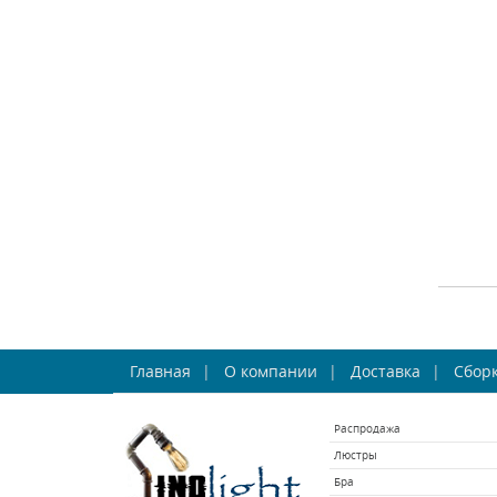
СРА
По
Главная
О компании
Доставка
Сборк
Osg
Распродажа
Люстры
Бра