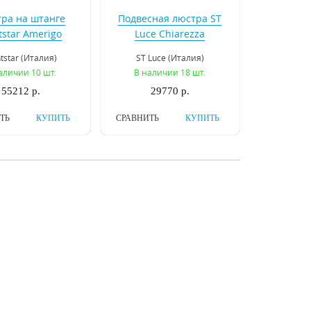
ра на штанге
Подвесная люстра ST
tstar Amerigo
Luce Chiarezza
746068
SL665.403.06
htstar (Италия)
ST Luce (Италия)
аличии 10 шт.
В наличии 18 шт.
55212 р.
29770 р.
ТЬ
КУПИТЬ
СРАВНИТЬ
КУПИТЬ
есная люстра
Подвесная люстра
Stregaro 694062
Divinare 3150/16 SP-15