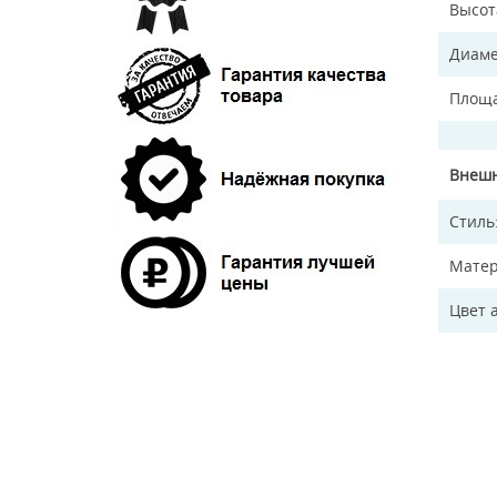
Высот
Диаме
Площа
Внешн
Стиль
Матер
Цвет 