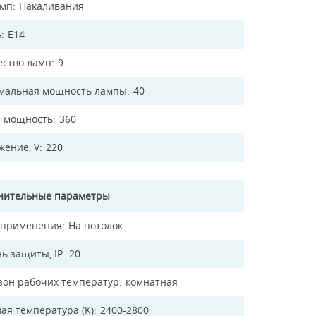
амп
Накаливания
ь
E14
ество ламп
9
мальная мощность лампы
40
 мощность
360
жение, V
220
нительные параметры
 применения
На потолок
ь защиты, IP
20
зон рабочих температур
комнатная
ая температура (K)
2400-2800