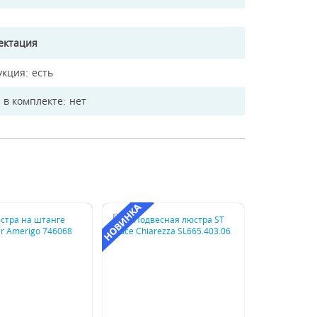
ектация
укция
есть
 в комплекте
нет