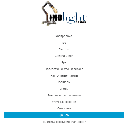
КУПИТЬ
КУПИТЬ
Распродажа
Лофт
Люстры
Светильники
Подвесная люстра
Подвесная люстра
Бра
Lightstar Cappa 691152
Inodesign Iona 44.1483
Подсветка картин и зеркал
Настольные лампы
В наличии 10 шт.
Под заказ
Торшеры
79560 р.
65375 р.
Споты
Точечные светильники
Уличные фонари
КУПИТЬ
КУПИТЬ
Лампочки
Бренды
Политика конфиденциальности