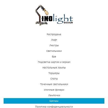
КУПИТЬ
КУПИТЬ
Распродажа
Лофт
Люстры
Светильники
Потолочная люстра ST
Потолочная люстра
Бра
Luce Foresta
Lightstar Mocco 792124
Подсветка картин и зеркал
SL483.502.09
Настольные лампы
В наличии 18 шт.
В наличии 10 шт.
Торшеры
32720 р.
75284 р.
Споты
Точечные светильники
Уличные фонари
КУПИТЬ
КУПИТЬ
Лампочки
Бренды
Политика конфиденциальности