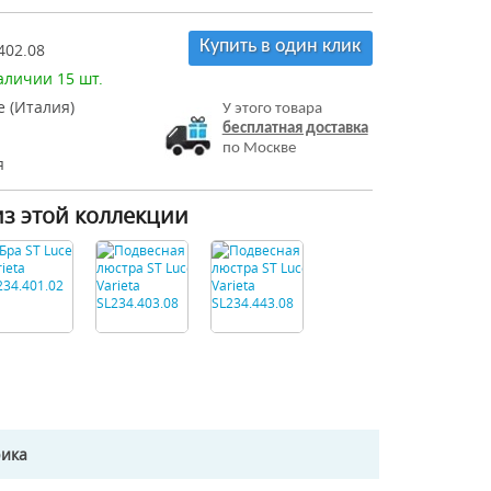
Купить в один клик
402.08
аличии 15 шт.
e (Италия)
У этого товара
бесплатная доставка
по Москве
я
из этой коллекции
рика