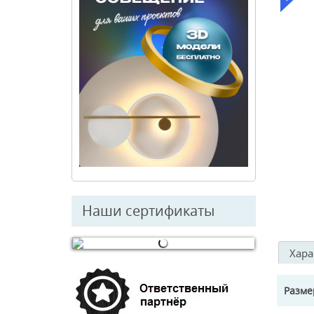
Наши сертификаты
Хара
© Free
Joomla! 3 Modules
- by
VinaGecko.com
Разм