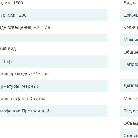
а, мм
1800
Вид л
тр, мм
1200
Цокол
дь освещения, м2
17,8
Колич
Макси
ий вид
Общая
Лофт
Напря
иал арматуры
Металл
Допол
арматуры
Черный
иал плафона
Стекло
Место
плафонов
Прозрачный
Вес, кг
Объем
Степен