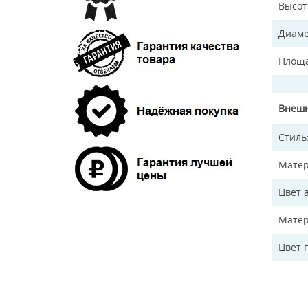
Высот
Диаме
Площа
Внешн
Стиль
Матер
Цвет 
Матер
Цвет 