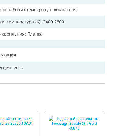
зон рабочих температур
комнатная
ая температура (K)
2400-2800
б крепления
Планка
ектация
укция
есть