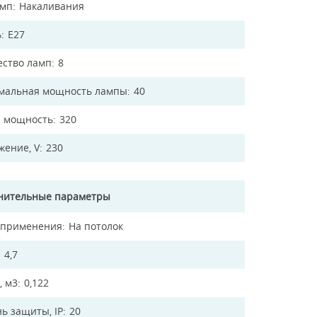
амп
Накаливания
ь
E27
ество ламп
8
мальная мощность лампы
40
 мощность
320
жение, V
230
нительные параметры
 применения
На потолок
4,7
, м3
0,122
ь защиты, IP
20