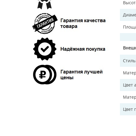
Высот
Диаме
Площа
Внешн
Стиль
Матер
Цвет 
Матер
Цвет 