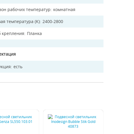
зон рабочих температур
комнатная
ая температура (K)
2400-2800
б крепления
Планка
ектация
укция
есть