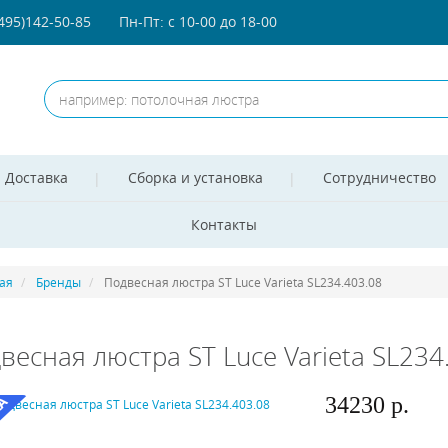
(495)142-50-85
Пн-Пт: с 10-00 до 18-00
Доставка
Сборка и установка
Сотрудничество
Контакты
ая
Бренды
Подвесная люстра ST Luce Varieta SL234.403.08
весная люстра ST Luce Varieta SL234
34230 р.