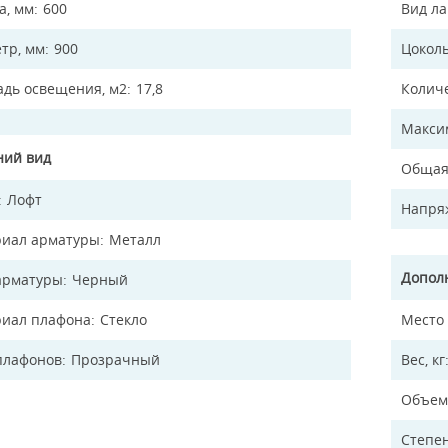
а, мм
600
Вид л
тр, мм
900
Цокол
дь освещения, м2
17,8
Колич
Макси
ий вид
Общая
Лофт
Напря
иал арматуры
Металл
Допол
арматуры
Черный
иал плафона
Стекло
Место
плафонов
Прозрачный
Вес, кг
Объем
Степен