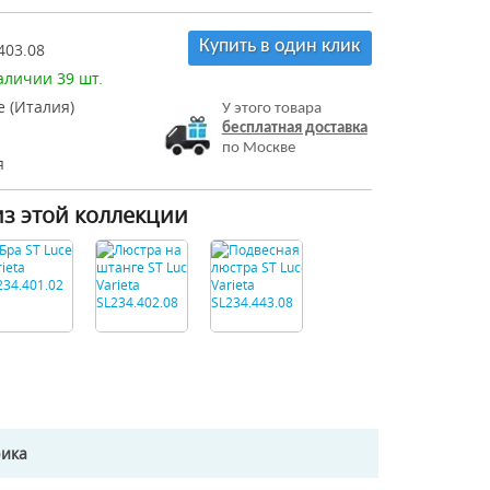
Купить в один клик
403.08
аличии 39 шт.
e (Италия)
У этого товара
бесплатная доставка
по Москве
я
из этой коллекции
рика