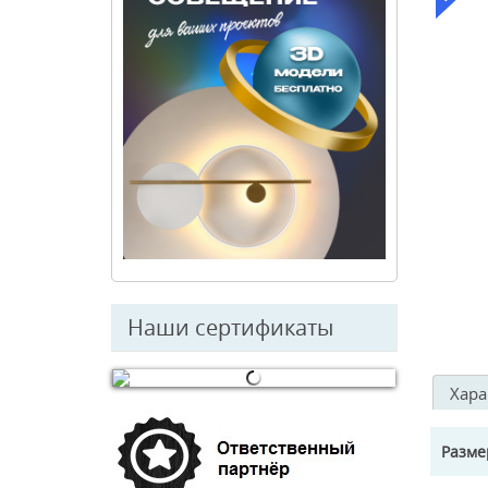
Наши сертификаты
Хара
© Free
Joomla! 3 Modules
- by
VinaGecko.com
Разм