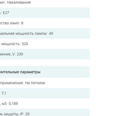
амп
Накаливания
ь
E27
ество ламп
8
мальная мощность лампы
40
 мощность
320
жение, V
230
нительные параметры
 применения
На потолок
7,1
, м3
0,189
ь защиты, IP
20