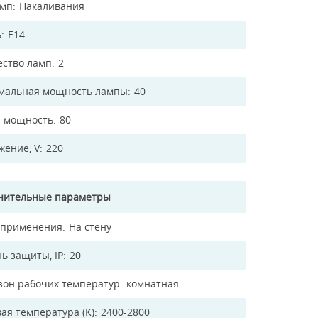
амп
Накаливания
ь
E14
ество ламп
2
мальная мощность лампы
40
 мощность
80
жение, V
220
нительные параметры
 применения
На стену
ь защиты, IP
20
зон рабочих температур
комнатная
ая температура (K)
2400-2800