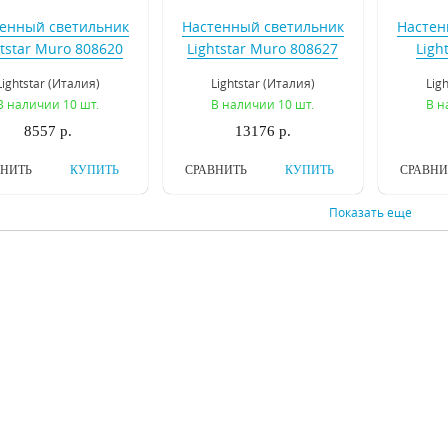
енный светильник
Настенный светильник
Настен
htstar Muro 808620
Lightstar Muro 808627
Ligh
Lightstar (Италия)
Lightstar (Италия)
Lig
В наличии 10 шт.
В наличии 10 шт.
В н
8557 р.
13176 р.
ВНИТЬ
КУПИТЬ
СРАВНИТЬ
КУПИТЬ
СРАВНИ
Показать еще
енный светильник
Настенный
Настен
tstar Turbio 754648
светодиодный
ST Lu
светильник Lightstar