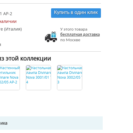
Купить в один клик
1 AP-2
 наличии
re (Италия)
У этого товара
бесплатная доставка
по Москве
я
из этой коллекции
рика