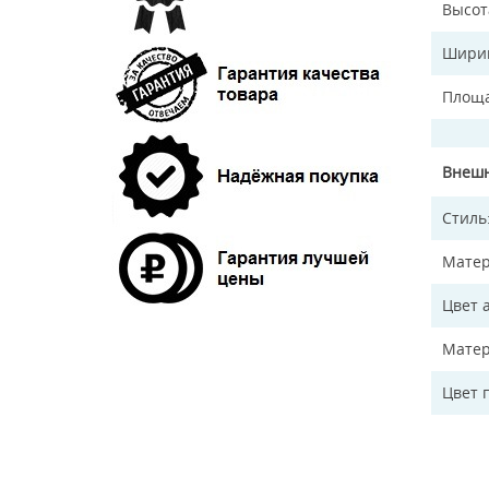
Высот
Ширин
Площа
Внешн
Стиль
Матер
Цвет 
Матер
Цвет 