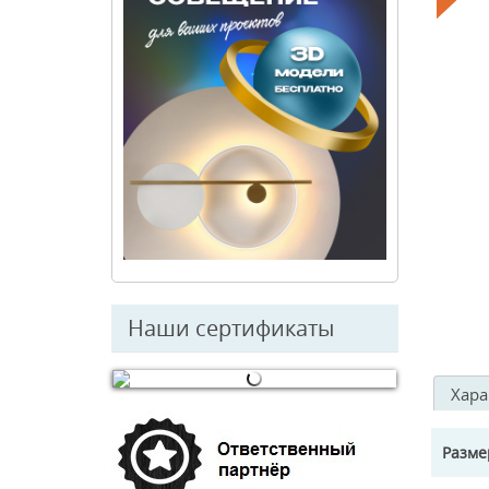
Наши сертификаты
Хара
© Free
Joomla! 3 Modules
- by
VinaGecko.com
Разм