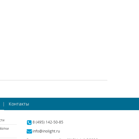
Luce (Италия)
ST Luce (Италия)
SL592.701.01
наличии 1 шт.
В наличии 57 шт.
5860 р.
7080 р.
ТЬ
КУПИТЬ
СРАВНИТЬ
КУПИТЬ
ный светильник
Настенный светильник
 Limpio 722660
Контакты
Osgona Paralume
725623
gona (Италия)
Osgona (Италия)
сти
аличии 10 шт.
В наличии 10 шт.
8 (495) 142-50-85
ботки
8977 р.
24463 р.
info@inolight.ru