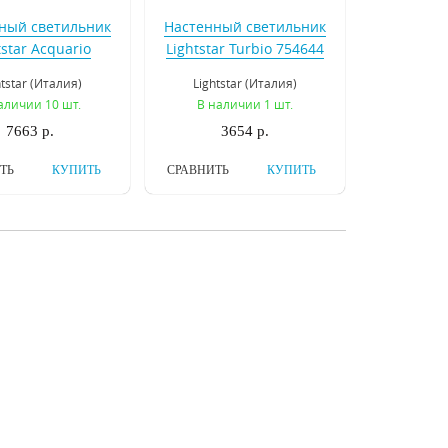
ный светильник
Настенный светильник
tstar Acquario
Lightstar Turbio 754644
752634
htstar (Италия)
Lightstar (Италия)
аличии 10 шт.
В наличии 1 шт.
7663 р.
3654 р.
ТЬ
КУПИТЬ
СРАВНИТЬ
КУПИТЬ
ный светильник
Настенный
ce SL940.101.04
светодиодный
светильник ST Luce