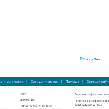
Lightstar (Италия)
Lightstar (Италия)
ST 
Fuime Led 810626
В наличии 10 шт.
В наличии 2 шт.
В 
3654 р.
7753 р.
ВНИТЬ
КУПИТЬ
СРАВНИТЬ
КУПИТЬ
СРАВНИ
Показать еще
енный светильник
Настенный светильник
Настен
а и установка
ST Luce Grassо
Сотрудничество
Osgona Limpio 722640
Помощь
Светодизайн
Osgona
SL789.421.01
ST Luce (Италия)
Osgona (Италия)
Os
Лофт
Политика конфиденциально
В наличии 30 шт.
В наличии 10 шт.
В н
Светильники
Политика в отношении обра
4010 р.
9984 р.
персональных данных
Подсветка картин и зеркал