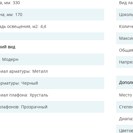
а, мм
330
Вид л
а, мм
170
Цокол
дь освещения, м2
4,4
Колич
Макси
ий вид
Общая
Модерн
Напря
иал арматуры
Металл
Допол
арматуры
Черный
иал плафона
Хрусталь
Место
плафонов
Прозрачный
Степен
Диапа
Цветов