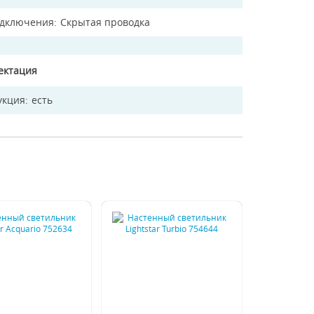
одключения
Скрытая проводка
ектация
укция
есть