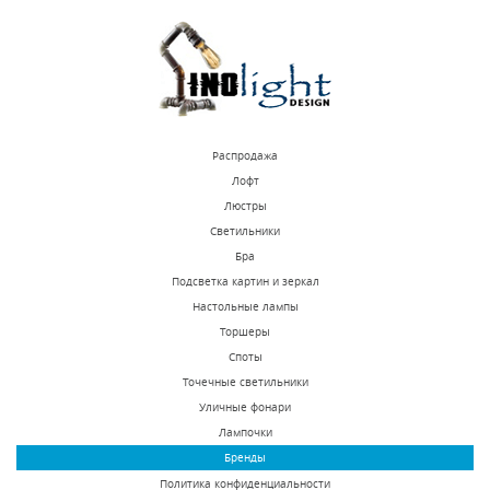
КУПИТЬ
КУПИТЬ
Распродажа
Лофт
Люстры
Светильники
Потолочная люстра
Потолочная люстра
Бра
Osgona Riccio 705132
Osgona Riccio 705134
Подсветка картин и зеркал
Настольные лампы
В наличии 5 шт.
В наличии 10 шт.
Торшеры
148386 р.
127752 р.
Споты
Точечные светильники
Уличные фонари
КУПИТЬ
КУПИТЬ
Лампочки
Бренды
Политика конфиденциальности