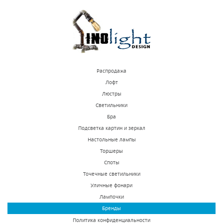
КУПИТЬ
КУПИТЬ
Распродажа
Лофт
Люстры
Светильники
Подвесная люстра
Подвесная люстра
Бра
Osgona Stregaro
Divinare 3150/16 SP-15
Подсветка картин и зеркал
694062
Настольные лампы
В наличии 10 шт.
В наличии 36 шт.
Торшеры
74646 р.
97220 р.
Споты
Точечные светильники
Уличные фонари
КУПИТЬ
КУПИТЬ
Лампочки
Бренды
Политика конфиденциальности