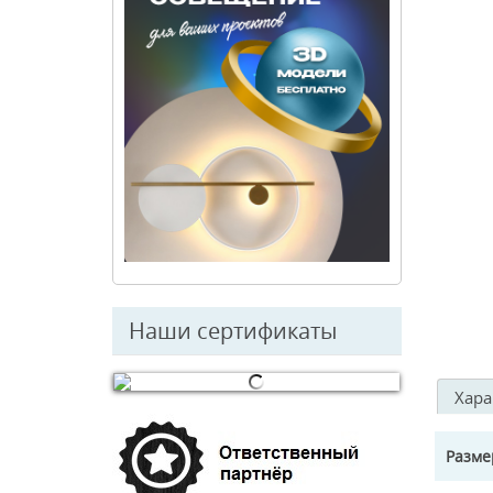
Наши сертификаты
Хара
© Free
Joomla! 3 Modules
- by
VinaGecko.com
Разм