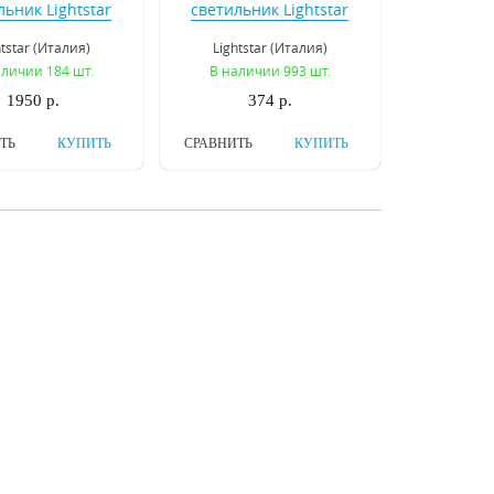
льник Lightstar
светильник Lightstar
e Piccolo 220122
Tablet 212110
htstar (Италия)
Lightstar (Италия)
аличии 184 шт.
В наличии 993 шт.
1950 р.
374 р.
ТЬ
КУПИТЬ
СРАВНИТЬ
КУПИТЬ
траиваемый
Встраиваемый
льник Novotech
светильник Novotech
age 060 370178
Grape 370021
tech (Венгрия)
Novotech (Венгрия)
аличии 241 шт.
В наличии 1 шт.