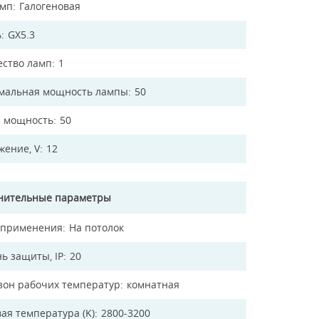
амп
Галогеновая
ь
GX5.3
ество ламп
1
мальная мощность лампы
50
 мощность
50
жение, V
12
нительные параметры
 применения
На потолок
ь защиты, IP
20
зон рабочих температур
комнатная
ая температура (K)
2800-3200