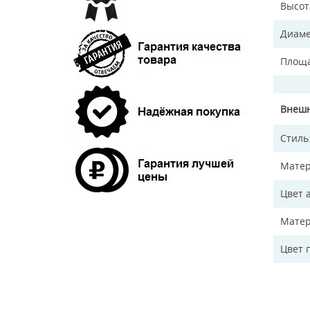
Высот
Диаме
Площа
Внешн
Стиль
Матер
Цвет 
Матер
Цвет 