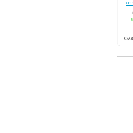
све
В
СРА
све
В