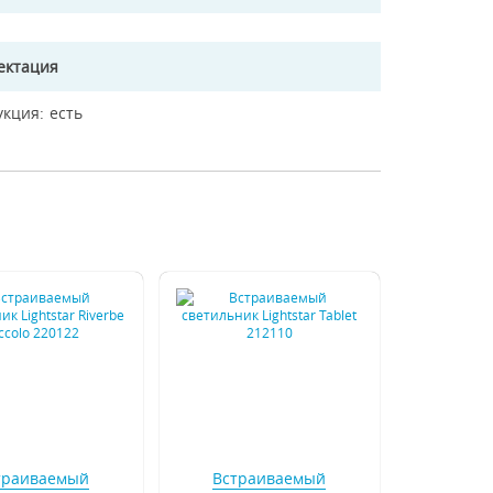
ектация
укция
есть
траиваемый
Встраиваемый