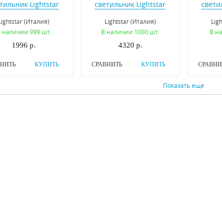
тильник Lightstar
светильник Lightstar
свети
Cardano 214010
Forte Inca 214807
Riverb
Lightstar (Италия)
Lightstar (Италия)
Lig
 наличии 999 шт.
В наличии 1000 шт.
В н
1996 р.
4320 р.
ВНИТЬ
КУПИТЬ
СРАВНИТЬ
КУПИТЬ
СРАВНИ
Показать еще
Встраиваемый
Встраиваемый
Вс
тильник Lightstar
светильник Novotech
свети
Tablet 212111
Butt 370448
Vint
Lightstar (Италия)
Novotech (Венгрия)
Novo
 наличии 189 шт.
В наличии 535 шт.
В н