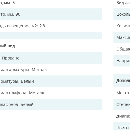
а, мм
5
Вид л
тр, мм
90
Цокол
дь освещения, м2
2,8
Колич
Макси
ий вид
Общая
Прованс
Напря
иал арматуры
Металл
Допол
арматуры
Белый
иал плафона
Металл
Место
плафонов
Белый
Степен
Диапа
Цветов