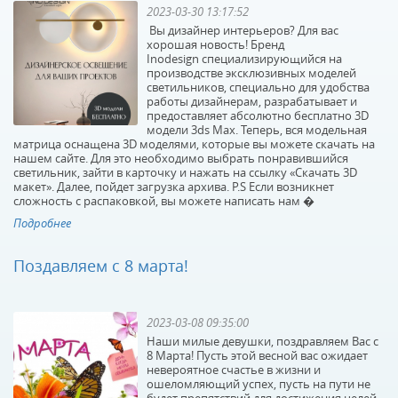
2023-03-30 13:17:52
Вы дизайнер интерьеров? Для вас
хорошая новость! Бренд
Inodesign специализирующийся на
производстве эксклюзивных моделей
светильников, специально для удобства
работы дизайнерам, разрабатывает и
предоставляет абсолютно бесплатно 3D
модели 3ds Max. Теперь, вся модельная
Подвесной
Подвесной
матрица оснащена 3D моделями, которые вы можете скачать на
светильник Lightstar
светильник Lumion
нашем сайте. Для это необходимо выбрать понравившийся
светильник, зайти в карточку и нажать на ссылку «Скачать 3D
Loft 765016
Dario 3675/1
макет». Далее, пойдет загрузка архива. P.S Если возникнет
В наличии 10 шт.
В наличии 111 шт.
сложность с распаковкой, вы можете написать нам �
6053 р.
4350 р.
Подробнее
Поздавляем с 8 марта!
КУПИТЬ
КУПИТЬ
2023-03-08 09:35:00
Наши милые девушки, поздравляем Вас с
8 Марта! Пусть этой весной вас ожидает
невероятное счастье в жизни и
ошеломляющий успех, пусть на пути не