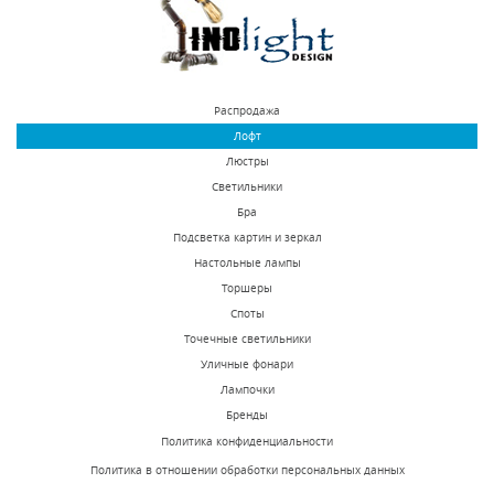
25500 р.
38000 р.
КУПИТЬ
КУПИТЬ
Распродажа
Лофт
Люстры
Светильники
Бра
Подсветка картин и зеркал
Настольные лампы
Подвесная люстра
Подвесная люстра
Торшеры
Favourite Cirque 2169-
Favourite Cirque 2169-
Споты
5P
7P
Точечные светильники
В наличии 10 шт.
В наличии 10 шт.
Уличные фонари
15300 р.
20500 р.
Лампочки
Бренды
Политика конфиденциальности
КУПИТЬ
КУПИТЬ
Политика в отношении обработки персональных данных