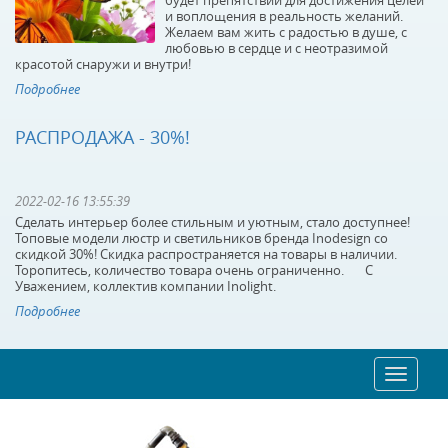
будет препятствий для достижения целей
и воплощения в реальность желаний.
Желаем вам жить с радостью в душе, с
Подвесной
Подвесной
любовью в сердце и с неотразимой
светильник Lumion Kit
светильник Lumion
красотой снаружи и внутри!
3684/1
Stig 3677/1
Подробнее
В наличии 234 шт.
В наличии 90 шт.
3690 р.
3990 р.
РАСПРОДАЖА - 30%!
КУПИТЬ
КУПИТЬ
2022-02-16 13:55:39
Сделать интерьер более стильным и уютным, стало доступнее!
Топовые модели люстр и светильников бренда Inodesign со
скидкой 30%! Скидка распространяется на товары в наличии.
Торопитесь, количество товара очень ограниченно. С
Уважением, коллектив компании Inolight.
Подробнее
Подвесная люстра
Подвесная люстра
Toggle
navigatio
Favourite Drolling
Favourite Drolling
1675-12P
1676-12P
В наличии 10 шт.
В наличии 10 шт.