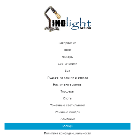
КУПИТЬ
КУПИТЬ
Распродажа
Лофт
Люстры
Светильники
Подвесная люстра
Подвесная люстра
Бра
Lightstar Pentola
Lightstar Cone 757069
Подсветка картин и зеркал
803125
Настольные лампы
В наличии 5 шт.
В наличии 10 шт.
Торшеры
82940 р.
25839 р.
Споты
Точечные светильники
Уличные фонари
КУПИТЬ
КУПИТЬ
Лампочки
Бренды
Политика конфиденциальности