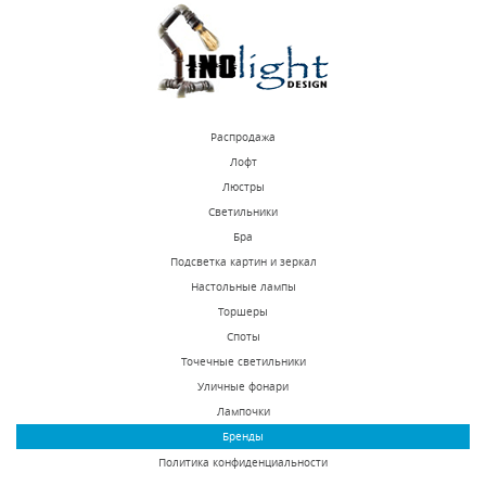
КУПИТЬ
КУПИТЬ
Распродажа
Лофт
Люстры
Светильники
Подвесная люстра
Подвесная люстра
Бра
Lightstar Diafano
Favourite Bubbles
Подсветка картин и зеркал
758082
1141-15P
Настольные лампы
В наличии 10 шт.
В наличии 4 шт.
Торшеры
36206 р.
58200 р.
Споты
Точечные светильники
Уличные фонари
КУПИТЬ
КУПИТЬ
Лампочки
Бренды
Политика конфиденциальности