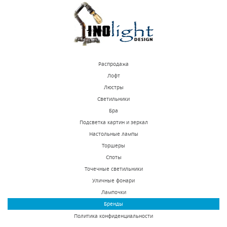
КУПИТЬ
КУПИТЬ
Распродажа
Лофт
Люстры
Светильники
Потолочная люстра ST
Потолочная люстра
Бра
Luce Acini
Lightstar Aereo 711120
Подсветка картин и зеркал
SL717.502.03
Настольные лампы
В наличии 13 шт.
В наличии 10 шт.
Торшеры
7660 р.
33248 р.
Споты
Точечные светильники
Уличные фонари
КУПИТЬ
КУПИТЬ
Лампочки
Бренды
Политика конфиденциальности